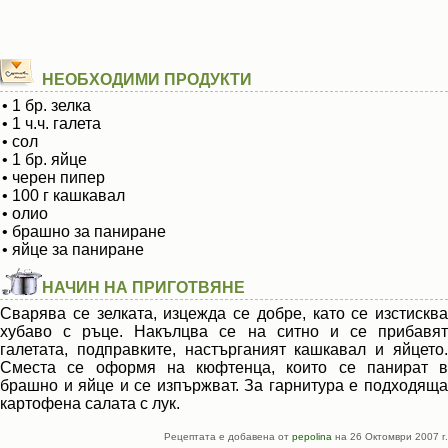
НЕОБХОДИМИ ПРОДУКТИ
• 1 бр. зелка
• 1 ч.ч. галета
• сол
• 1 бр. яйце
• черен пипер
• 100 г кашкавал
• олио
• брашно за паниране
• яйце за паниране
НАЧИН НА ПРИГОТВЯНЕ
Сварява се зелката, изцежда се добре, като се изстисква
хубаво с ръце. Накълцва се на ситно и се прибавят
галетата, подправките, настърганият кашкавал и яйцето.
Сместа се оформя на кюфтенца, които се панират в
брашно и яйце и се изпържват. За гарнитура е подходяща
картофена салата с лук.
Рецептата е добавена от
pepolina
на 26 Октомври 2007 г.