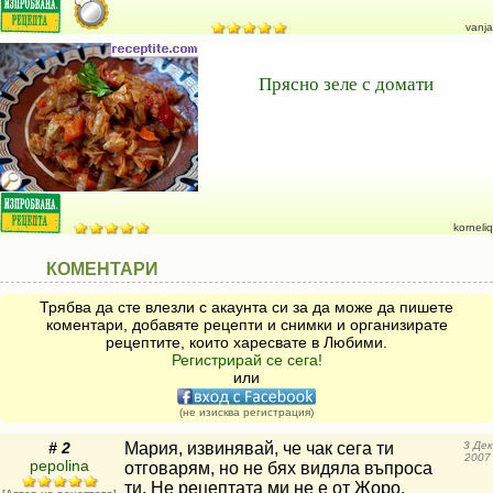
vanja
Прясно зеле с домати
korneliq
КОМЕНТАРИ
Трябва да сте влезли с акаунта си за да може да пишете
коментари, добавяте рецепти и снимки и организирате
рецептите, които харесвате в Любими.
Регистрирай се сега!
или
(не изисква регистрация)
# 2
Мария, извинявай, че чак сега ти
3 Дек
2007
pepolina
отговарям, но не бях видяла въпроса
ти. Не рецептата ми не е от Жоро.