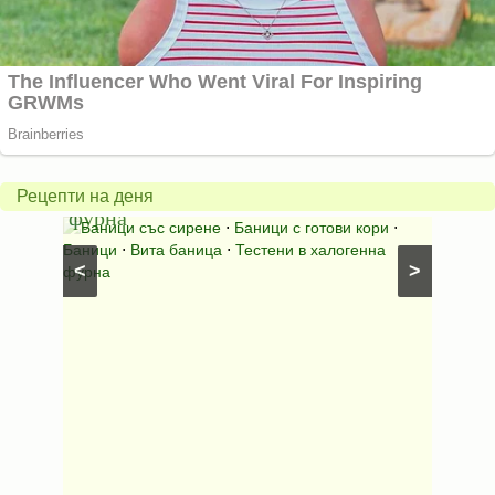
Вита
баница
Пълн
в
шара
халогенна
за
Рецепти на деня
фурна
Нику
⋅
Ястия
Баници със сирене
⋅
Баници с готови кори
⋅
Пълне
шунка
⋅
Баници
⋅
Вита баница
⋅
Тестени в халогенна
⋅
Риба н
<
>
фурна