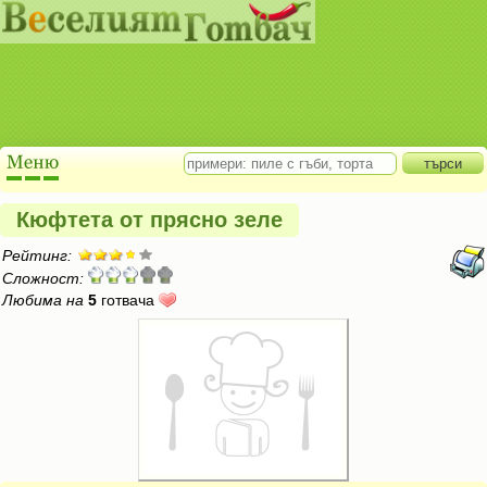
Кюфтета от прясно зеле
Рейтинг:
Сложност:
Любима на
5
готвача