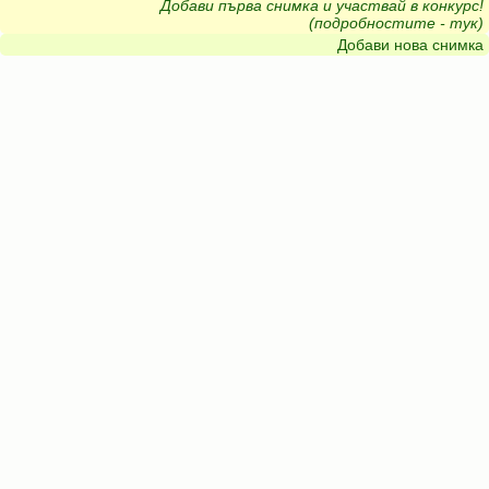
Добави първа снимка и участвай в конкурс!
(подробностите - тук)
Добави нова снимка