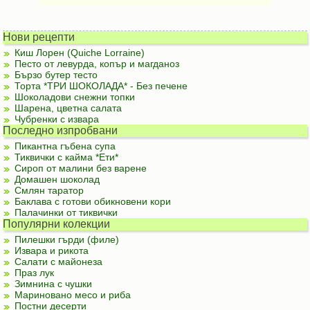
Нови рецепти
Киш Лорен (Quiche Lorraine)
Песто от левурда, копър и магданоз
Бързо бутер тесто
Торта *ТРИ ШОКОЛАДА* - Без печене
Шоколадови снежни топки
Шарена, цветна салата
Чубренки с извара
Последно изпробвани
Пикантна гъбена супа
Тиквички с кайма *Ети*
Сироп от малини без варене
Домашен шоколад
Смлян таратор
Баклава с готови обикновени кори
Палачинки от тиквички
Популярни колекции
Пилешки гърди (филе)
Извара и рикота
Салати с майонеза
Праз лук
Зимнина с чушки
Мариновано месо и риба
Постни десерти