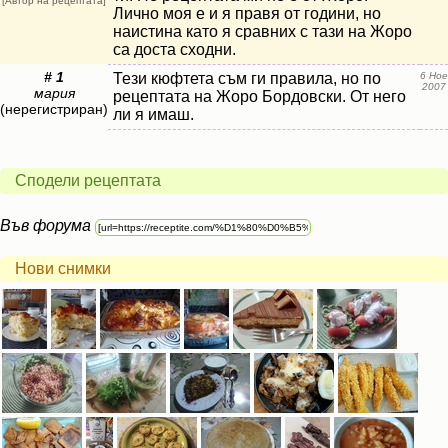
[Автор на рецептата]
Лично моя е и я правя от години, но
наистина като я сравних с тази на Жоро
са доста сходни.
# 1
Тези кюфтета съм ги правила, но по
6 Ное
2007
мария
рецептата на Жоро Бордовски. От него
(нерегистриран)
ли я имаш.
Сподели рецептата
Във форума
Нови снимки