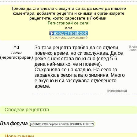
Трябва да сте влезли с акаунта си за да може да пишете
коментари, добавяте рецепти и снимки и организирате
рецептите, които харесвате в Любими.
Регистрирай се сега!
или
(не изисква регистрация)
# 1
За тази рецепта трябва да се отдели
5 Авг
2005
Пепи
повечко време, но си заслужава. Да се
(нерегистриран)
реже с нож става по-късно (след 5-6
дена най-малко, че и повече).
Съхранява се на хладно. На село го
заравяха в земята като зимнина. Много
е вкусно и си заслужава отделеното
време.
[Изпробвана]
Сподели рецептата
Във форума
Нови снимки