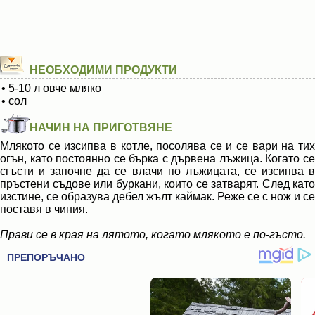
НЕОБХОДИМИ ПРОДУКТИ
• 5-10 л овче мляко
• сол
НАЧИН НА ПРИГОТВЯНЕ
Млякото се изсипва в котле, посолява се и се вари на тих
огън, като постоянно се бърка с дървена лъжица. Когато се
сгъсти и започне да се влачи по лъжицата, се изсипва в
пръстени съдове или буркани, които се затварят. След като
изстине, се образува дебел жълт каймак. Реже се с нож и се
поставя в чиния.
Прави се в края на лятото, когато млякото е по-гъсто.