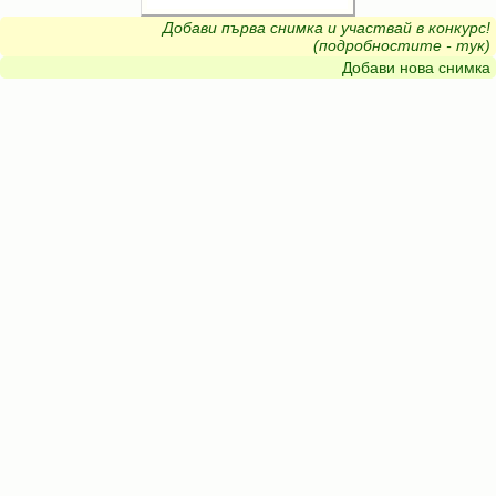
Добави първа снимка и участвай в конкурс!
(подробностите - тук)
Добави нова снимка