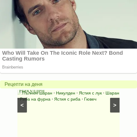
Пълнен
Овесе
шаран
бискв
за
с
Рецепти на деня
Никулден
шоко
ори
⋅
Пълнен шаран
⋅
Никулден
⋅
Ястия с лук
⋅
Шаран
Сладк
нна
⋅
Риба на фурна
⋅
Ястия с риба
⋅
Гювеч
Сладки 
<
>
мюсли и