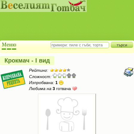
Крокмач - I вид
Рейтинг:
Сложност:
Изпробвана:
1
Любима на
3
готвача