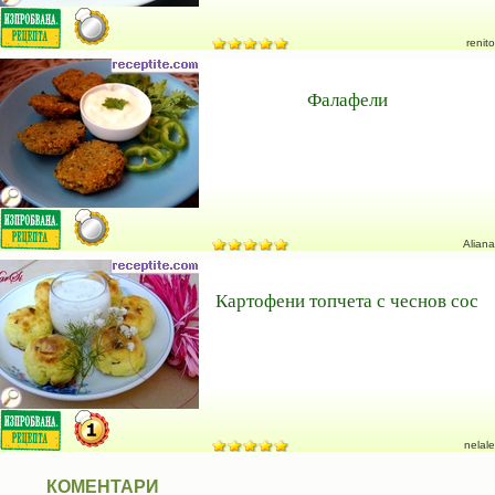
renito
Фалафели
Aliana
Картофени топчета с чеснов сос
nelale
КОМЕНТАРИ