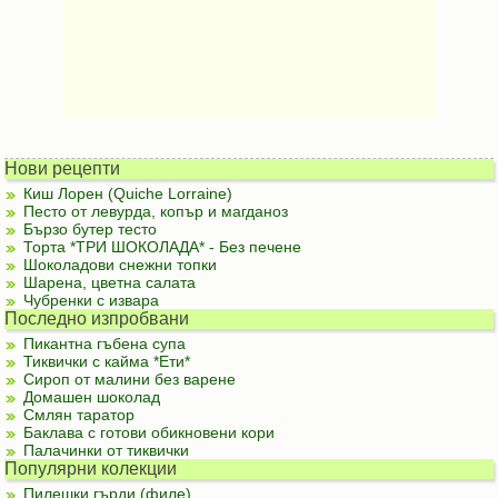
Нови рецепти
Киш Лорен (Quiche Lorraine)
Песто от левурда, копър и магданоз
Бързо бутер тесто
Торта *ТРИ ШОКОЛАДА* - Без печене
Шоколадови снежни топки
Шарена, цветна салата
Чубренки с извара
Последно изпробвани
Пикантна гъбена супа
Тиквички с кайма *Ети*
Сироп от малини без варене
Домашен шоколад
Смлян таратор
Баклава с готови обикновени кори
Палачинки от тиквички
Популярни колекции
Пилешки гърди (филе)