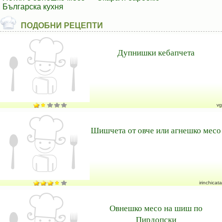
Българска кухня
ПОДОБНИ РЕЦЕПТИ
Дупнишки кебапчета
vg
Шишчета от овче или агнешко месо
irinchicata
Овнешко месо на шиш по
Пирдопски