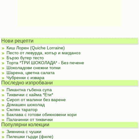
Нови рецепти
Киш Лорен (Quiche Lorraine)
Песто от левурда, копър и магданоз
Бързо бутер тесто
Торта *ТРИ ШОКОЛАДА* - Без печене
Шоколадови снежни топки
Шарена, цветна салата
Чубренки с извара
Последно изпробвани
Пикантна гъбена супа
Тиквички с кайма *Ети*
Сироп от малини без варене
Домашен шоколад
Смлян таратор
Баклава с готови обикновени кори
Палачинки от тиквички
Популярни колекции
Зимнина с чушки
Пилешки гърди (филе)