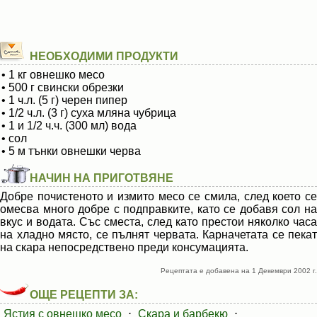
НЕОБХОДИМИ ПРОДУКТИ
• 1 кг овнешко месо
• 500 г свински обрезки
• 1 ч.л. (5 г) черен пипер
• 1/2 ч.л. (3 г) суха мляна чубрица
• 1 и 1/2 ч.ч. (300 мл) вода
• сол
• 5 м тънки овнешки черва
НАЧИН НА ПРИГОТВЯНЕ
Добре почистеното и измито месо се смила, след което се
омесва много добре с подправките, като се добавя сол на
вкус и водата. Със сместа, след като престои няколко часа
на хладно място, се пълнят червата. Карначетата се пекат
на скара непосредствено преди консумацията.
Рецептата е добавена на 1 Декември 2002 г.
ОЩЕ РЕЦЕПТИ ЗА:
Ястия с овнешко месо
⋅
Скара и барбекю
⋅