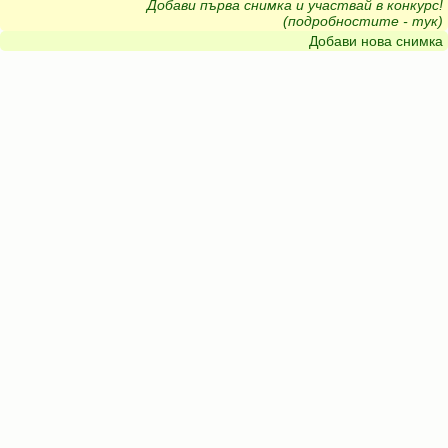
Добави първа снимка и участвай в конкурс!
(подробностите - тук)
Добави нова снимка