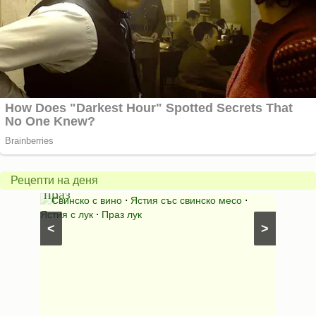
Пържени
картофки
с
бъркани
Рецепти на деня
яйца
 свинско месо
⋅
Картофи със сирена
⋅
Ястия с картофи
⋅
Картофени гарнитури
⋅
Пържени картофи
⋅
<
>
Предястия с яйца
⋅
Бъркани яйца - безмесни