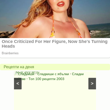
Американски
ябълков
Соден
пай
питка
от
на
Рецепти на деня
Масачузетс
мама
⋅
Сладкиши
⋅
Сладкиши с ябълки
⋅
Сладки
Соден
лени
пайове
⋅
Топ 100 рецепти 2003
питки (б
<
>