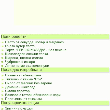
Нови рецепти
Песто от левурда, копър и магданоз
Бързо бутер тесто
Торта *ТРИ ШОКОЛАДА* - Без печене
Шоколадови снежни топки
Шарена, цветна салата
Чубренки с извара
Лятно ястие със зеленчуци
Последно изпробвани
Пикантна гъбена супа
Тиквички с кайма *Ети*
Сироп от малини без варене
Домашен шоколад
Смлян таратор
Баклава с готови обикновени кори
Палачинки от тиквички
Популярни колекции
Зимнина с чушки