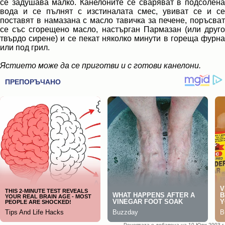
се задушава малко. Канелоните се сваряват в подсолена
вода и се пълнят с изстиналата смес, увиват се и се
поставят в намазана с масло тавичка за печене, поръсват
се със сгорещено масло, настърган Пармазан (или друго
твърдо сирене) и се пекат няколко минути в гореща фурна
или под грил.
Ястието може да се приготви и с готови канелони.
Рецептата е добавена на 10 Юли 2003 г.