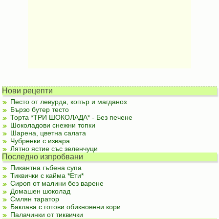
Нови рецепти
Песто от левурда, копър и магданоз
Бързо бутер тесто
Торта *ТРИ ШОКОЛАДА* - Без печене
Шоколадови снежни топки
Шарена, цветна салата
Чубренки с извара
Лятно ястие със зеленчуци
Последно изпробвани
Пикантна гъбена супа
Тиквички с кайма *Ети*
Сироп от малини без варене
Домашен шоколад
Смлян таратор
Баклава с готови обикновени кори
Палачинки от тиквички