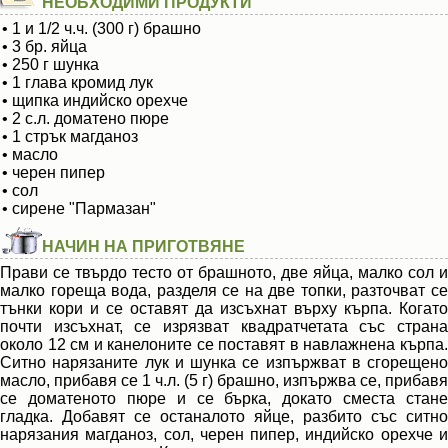
НЕОБХОДИМИ ПРОДУКТИ
• 1 и 1/2 ч.ч. (300 г) брашно
• 3 бр. яйца
• 250 г шунка
• 1 глава кромид лук
• щипка индийско орехче
• 2 с.л. доматено пюре
• 1 стрък магданоз
• масло
• черен пипер
• сол
• сирене "Пармазан"
НАЧИН НА ПРИГОТВЯНЕ
Прави се твърдо тесто от брашното, две яйца, малко сол и
малко гореща вода, разделя се на две топки, разточват се
тънки кори и се оставят да изсъхнат върху кърпа. Когато
почти изсъхнат, се изрязват квадратчетата със страна
около 12 см и канелоните се поставят в навлажнена кърпа.
Ситно нарязаните лук и шунка се изпържват в сгорещено
масло, прибавя се 1 ч.л. (5 г) брашно, изпържва се, прибавя
се доматеното пюре и се бърка, докато сместа стане
гладка. Добавят се останалото яйце, разбито със ситно
нарязания магданоз, сол, черен пипер, индийско орехче и