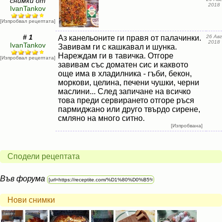
снимки от
2018
IvanTankov
[Изпробвал рецептата]
# 1
Аз канельоните ги правя от палачинки.
26 Авг
2018
IvanTankov
Завивам ги с кашкавал и шунка.
Нареждам ги в тавичка. Отгоре
[Изпробвал рецептата]
завивам със доматен сис и каквото
още има в хладилника - гъби, бекон,
моркови, целина, печени чушки, черни
маслини... След запичане на всичко
това преди сервирането отгоре ръся
пармиджано или друго твърдо сирене,
смляно на много ситно.
[Изпробвана]
Сподели рецептата
Във форума
Нови снимки