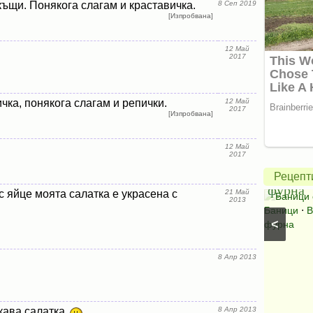
ъщи. Понякога слагам и краставичка.
8 Сеп 2019
[Изпробвана]
12 Май
2017
Картофи
огретен
чка, понякога слагам и репички.
12 Май
2017
с
Вита
[Изпробвана]
лук,
баница
12 Май
гъби
в
2017
и
халоге
Рецепт
шунка
фурна
с яйце моята салатка е украсена с
21 Май
Картофен огретен
⋅
Картофи на фурна
⋅
Ястия
Баници 
2013
с картофи
⋅
Картофи с колбаси
⋅
Ястия с шунка
⋅
Баници
⋅
В
<
Ястия с колбаси
фурна
8 Апр 2013
кава салатка
8 Апр 2013