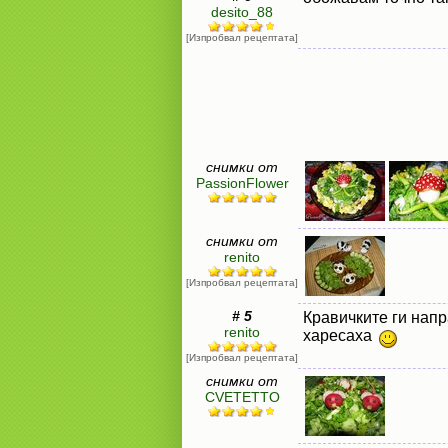
desito_88
[Изпробвал рецептата]
снимки от
PassionFlower
снимки от
renito
[Изпробвал рецептата]
# 5
Кравичките ги напра
renito
харесаха
[Изпробвал рецептата]
снимки от
CVETETTO