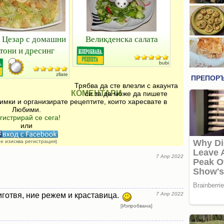
 Цезар с домашни
Великденска салата
тони и дресинг
bubi
zllate
Трябва да сте влезли с акаунта
КОМЕНТАРИ
си за да може да пишете
имки и организирате рецептите, които харесвате в
Любими.
гистрирай се сега!
или
не изисква регистрация)
7 Апр 2022
иготвя, ние режем и краставица.
7 Апр 2022
[Изпробвана]