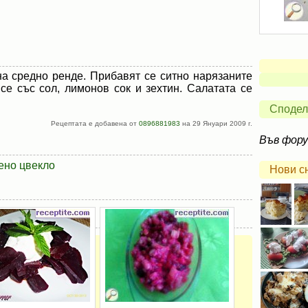
на средно ренде. Прибавят се ситно нарязаните
се със сол, лимонов сок и зехтин. Салатата се
Сподел
Рецептата е добавена от
0896881983
на 29 Януари 2009 г.
Във фор
ено цвекло
Нови с