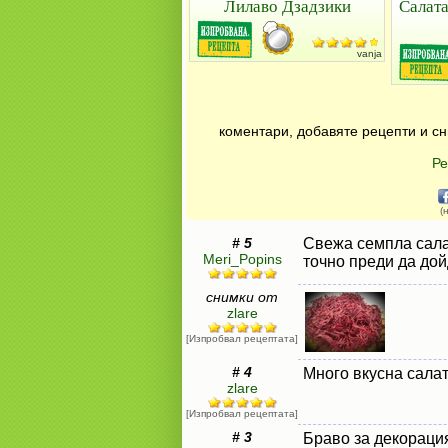
Лилаво Дзадзики
Салата
vanja
коментари, добавяте рецепти и сн
Ре
(
# 5
Свежа семпла салат
Meri_Popins
точно преди да дой
снимки от
zlare
[Изпробвал рецептата]
# 4
Много вкусна салат
zlare
[Изпробвал рецептата]
# 3
Браво за декорация