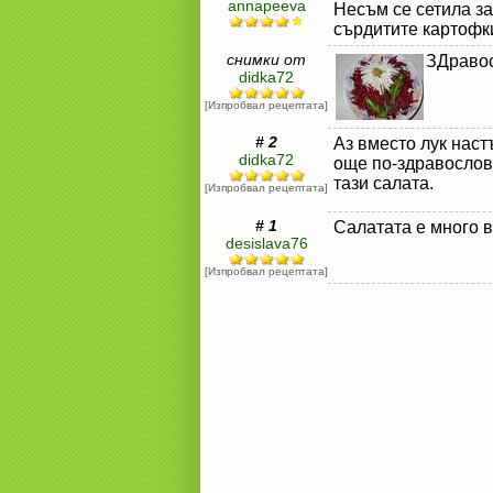
annapeeva
Несъм се сетила за
сърдитите картофк
снимки от
ЗДравос
didka72
[Изпробвал рецептата]
# 2
Аз вместо лук наст
didka72
още по-здравослов
тази салата.
[Изпробвал рецептата]
# 1
Салатата е много в
desislava76
[Изпробвал рецептата]