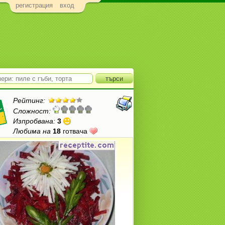
регистрация
вход
Рейтинг:
Сложност:
Изпробвана:
3
Любима на
18
готвача