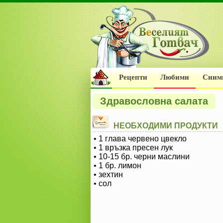
Рецепти
Любими
Сним
Здравословна салата
НЕОБХОДИМИ ПРОДУКТИ
• 1 глава червено цвекло
• 1 връзка пресен лук
• 10-15 бр. черни маслини
• 1 бр. лимон
• зехтин
• сол