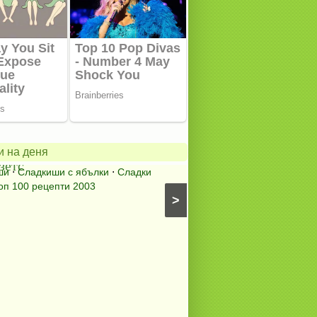
ански
в
Содената
питка
на
и на деня
зетс
мама
ши
⋅
Сладкиши с ябълки
⋅
Сладки
Содена питка
⋅
Питки, пи
оп 100 рецепти 2003
питки (без плънка)
⋅
Топ 10
>