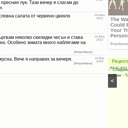
 пресния лук. Тази вечер я слагам до
и.
ловна салата от червено цвекло
14 Юни
2012
Америк
ъргвам няколко скилидки чесън и става
14 Юни
2012
ябълко
но. Особено зимата много наблягаме на
пай
[Изпробвана]
Салата
от
кусна. Вече я направих за вечеря.
29 Яну
Рецепт
2009
[Изпробвана]
Букет
Масачу
Салати с краставици
⋅
Салати без месо
⋅
Сладки
Салати със спанак
⋅
Салати с марули (зелени
пайове
⋅
Т
<
салати)