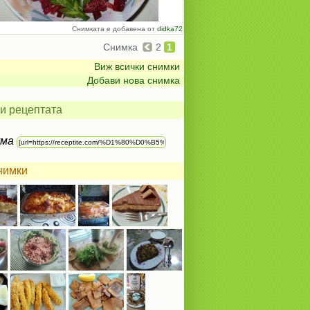
Снимката е добавена от
didka72
Снимка
2
1
Виж всички снимки
Добави нова снимка
и рецептата
ума
нимки