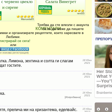
 с червено цвекло
Салата Винегрет
и сирене
reni55
Manuela85
Трябва да сте влезли с акаунта
КОМЕНТАРИ
си за да може да пишете
имки и организирате рецептите, които харесвате в
Любими.
гистрирай се сега!
или
не изисква регистрация)
ка. Лимона, зехтина и солта ги слагам
18 Юни
2021
дат гостите.
16 Юни
2021
ка.
16 Юни
2021
[Изпробвана]
тя, прелича ми на хризантема, еделвайс.
15 Юни
2012