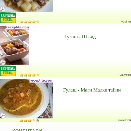
vesi_rn
Гулаш - III вид
Galya68
Гулаш - Маги Малки тайни
sweet666