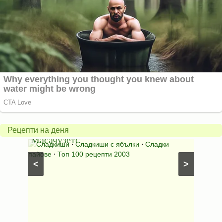
Американски
ябълков
Соден
пай
питка
от
на
Рецепти на деня
Масачузетс
мама
⋅
Сладкиши
⋅
Сладкиши с ябълки
⋅
Сладки
Соден
лени
пайове
⋅
Топ 100 рецепти 2003
питки (б
<
>