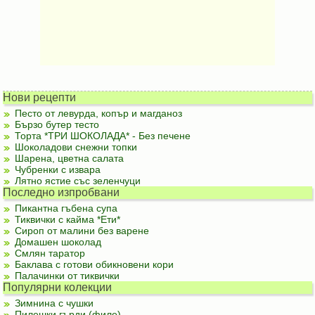
Нови рецепти
Песто от левурда, копър и магданоз
Бързо бутер тесто
Торта *ТРИ ШОКОЛАДА* - Без печене
Шоколадови снежни топки
Шарена, цветна салата
Чубренки с извара
Лятно ястие със зеленчуци
Последно изпробвани
Пикантна гъбена супа
Тиквички с кайма *Ети*
Сироп от малини без варене
Домашен шоколад
Смлян таратор
Баклава с готови обикновени кори
Палачинки от тиквички
Популярни колекции
Зимнина с чушки
Пилешки гърди (филе)