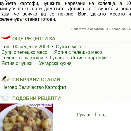
кубчета картофи, чушките, нарязани на колелца, а 10
минути по-късно и доматите. Долива се с виното и вода
така, че всичко да се покрие. Ври, докато месото и
зеленчукът станат готови.
Рецептата е добавена на 1 Април 2003 г.
ОЩЕ РЕЦЕПТИ ЗА:
Топ 100 рецепти 2003
⋅
Супи с месо
⋅
Супи с телешко месо
⋅
Ястия с телешко месо
⋅
Телешко с картофи
⋅
Гулаш
⋅
Ястия с картофи
⋅
Ястия с чушки
⋅
Унгарска кухня
СВЪРЗАНИ СТАТИИ:
Негово Величество Картофът
ПОДОБНИ РЕЦЕПТИ
Гулаш - II вид