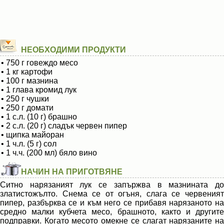
НЕОБХОДИМИ ПРОДУКТИ
• 750 г говеждо месо
• 1 кг картофи
• 100 г мазнина
• 1 глава кромид лук
• 250 г чушки
• 250 г домати
• 1 с.л. (10 г) брашно
• 2 с.л. (20 г) сладък червен пипер
• щипка майоран
• 1 ч.л. (5 г) сол
• 1 ч.ч. (200 мл) бяло вино
НАЧИН НА ПРИГОТВЯНЕ
Ситно нарязаният лук се запържва в мазнината до
златистожълто. Снема се от огъня, слага се червеният
пипер, разбърква се и към него се прибавя нарязаното на
средно малки кубчета месо, брашното, както и другите
подправки. Когато месото омекне се слагат нарязаните на