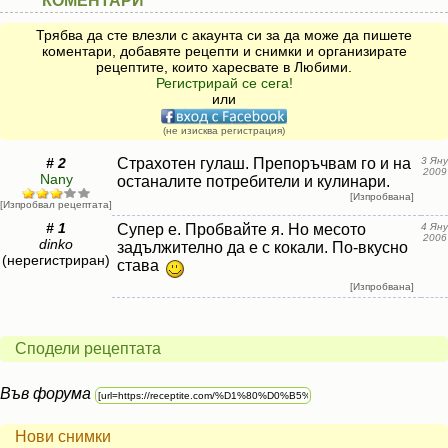
КОМЕНТАРИ
Трябва да сте влезли с акаунта си за да може да пишете
коментари, добавяте рецепти и снимки и организирате
рецептите, които харесвате в Любими.
Регистрирай се сега!
или
(не изисква регистрация)
# 2
Страхотен гулаш. Препоръчвам го и на
3 Яну
2009
Nany
останалите потребители и кулинари.
[Изпробвана]
[Изпробвал рецептата]
# 1
Супер е. Пробвайте я. Но месото
4 Яну
2006
dinko
задължително да е с кокали. По-вкусно
(нерегистриран)
става
[Изпробвана]
Сподели рецептата
Във форума
Нови снимки