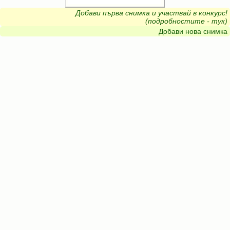
Добави първа снимка и участвай в конкурс!
(подробностите - тук)
Добави нова снимка