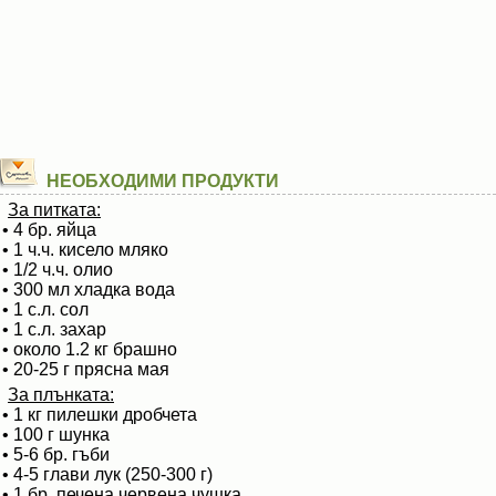
НЕОБХОДИМИ ПРОДУКТИ
За питката:
• 4 бр. яйца
• 1 ч.ч. кисело мляко
• 1/2 ч.ч. олио
• 300 мл хладка вода
• 1 с.л. сол
• 1 с.л. захар
• около 1.2 кг брашно
• 20-25 г прясна мая
За плънката:
• 1 кг пилешки дробчета
• 100 г шунка
• 5-6 бр. гъби
• 4-5 глави лук (250-300 г)
• 1 бр. печена червена чушка