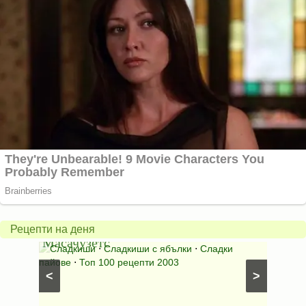
Американски
ябълков
Соден
пай
питка
от
на
Рецепти на деня
Масачузетс
мама
⋅
Сладкиши
⋅
Сладкиши с ябълки
⋅
Сладки
Соден
лени
пайове
⋅
Топ 100 рецепти 2003
питки (б
<
>