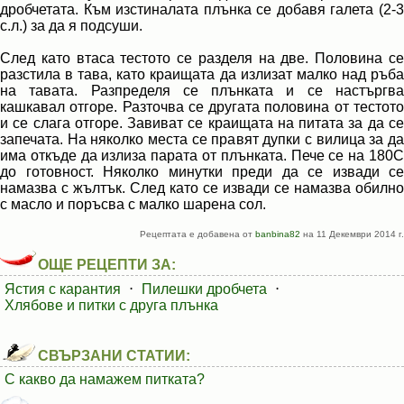
дробчетата. Към изстиналата плънка се добавя галета (2-3
с.л.) за да я подсуши.
След като втаса тестото се разделя на две. Половина се
разстила в тава, като краищата да излизат малко над ръба
на тавата. Разпределя се плънката и се настъргва
кашкавал отгоре. Разточва се другата половина от тестото
и се слага отгоре. Завиват се краищата на питата за да се
запечата. На няколко места се правят дупки с вилица за да
има откъде да излиза парата от плънката. Пече се на 180С
до готовност. Няколко минутки преди да се извади се
намазва с жълтък. След като се извади се намазва обилно
с масло и поръсва с малко шарена сол.
Рецептата е добавена от
banbina82
на 11 Декември 2014 г.
ОЩЕ РЕЦЕПТИ ЗА:
Ястия с карантия
⋅
Пилешки дробчета
⋅
Хлябове и питки с друга плънка
СВЪРЗАНИ СТАТИИ:
С какво да намажем питката?