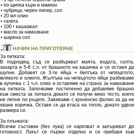
• по щипка къри и кимион
• чубрица, черен пипер, сол
• 20 мл олио
• галета
• 100 г кашкавал
• масло за намазване
• шарена сол
НАЧИН НА ПРИГОТВЯНЕ
За питката:
В подходящ съд се разбъркват маята, водата, солта,
захарта и 5-6 с.л. от брашното на кашичка и се оставя да
шупне. Добавят се 3-те яйца + белтъка от четвъртото,
млякото и олиото. Жълтъка на четвъртото яйце разбиваме
в купичка с 1 ч.л. олио и оставяме на страна за намазване
на питката. Започваме постепенно да добавяме брашно
към сместа за питката докато се получи меко тесто, което
не лепне по ръцете. Завиваме с кухненско фолио за да не
хване коричка. Оставя се да втаса на топло, докато удвои
размера си.
За плънката:
Всички съставки (без лука) се нарязват и запържват до
готовност. Лукът се пържи отделно и се прибавя към