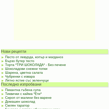
Нови рецепти
Песто от левурда, копър и магданоз
Бързо бутер тесто
Торта *ТРИ ШОКОЛАДА* - Без печене
Шоколадови снежни топки
Шарена, цветна салата
Чубренки с извара
Лятно ястие със зеленчуци
Последно изпробвани
Пикантна гъбена супа
Тиквички с кайма *Ети*
Сироп от малини без варене
Домашен шоколад
Смлян таратор