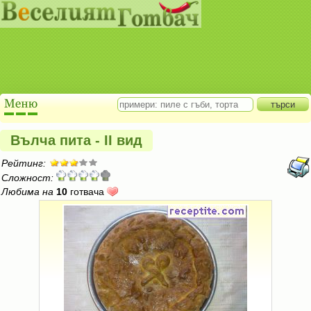
Вълча пита - II вид
Рейтинг:
Сложност:
Любима на
10
готвача