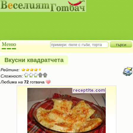
Вкусни квадратчета
Рейтинг:
Сложност:
Любима на
72
готвача