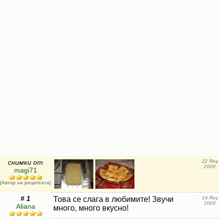
снимки от
22 Яну
2009
magi71
[Автор на рецептата]
# 1
Това се слага в любимите! Звучи
14 Яну
2009
Aliana
много, много вкусно!