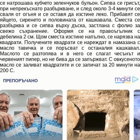
се натрошава кубчето зеленчуков бульон. Сипва се грисът,
при непрекъснато разбъркване, и след около 3-4 минути се
сваля от огъня и се оставя да изстине леко. Прибавят се
яйцето, сиренето и половината от кашкавала. Сместа се
разбърква и се сипва върху дъска, застлана с фолио за
свежо съхранение. Оформя се на правоъгълник с
дебелина 2 см. Щом сместа изстине напълно, се нарязва на
квадрати. Получените квадрати се нареждат в намазана с
масло тавичка и се поръсват с останалия кашкавал.
Маслото се разтопява и в него се слагат чесънът и
червеният пипер, но не бива да се запържват. С овкусеното
масло се заливат квадратите и се запичат за 20 минути на
200 С.