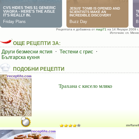
Рецептата е добавена от
magi71
на 14 Януари 2009 г.
Източник: сп. Меню
ОЩЕ РЕЦЕПТИ ЗА:
Други безмесни ястия
⋅
Тестени с грис
⋅
Българска кухня
ПОДОБНИ РЕЦЕПТИ
Трахана с кисело мляко
steffanell