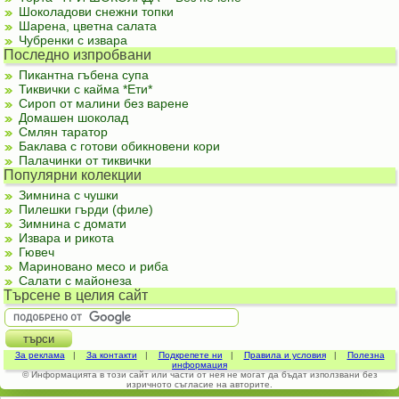
Шоколадови снежни топки
Шарена, цветна салата
Чубренки с извара
Последно изпробвани
Пикантна гъбена супа
Тиквички с кайма *Ети*
Сироп от малини без варене
Домашен шоколад
Смлян таратор
Баклава с готови обикновени кори
Палачинки от тиквички
Популярни колекции
Зимнина с чушки
Пилешки гърди (филе)
Зимнина с домати
Извара и рикота
Гювеч
Мариновано месо и риба
Салати с майонеза
Търсене в целия сайт
За реклама
|
За контакти
|
Подкрепете ни
|
Правила и условия
|
Полезна
информация
© Информацията в този сайт или части от нея не могат да бъдат използвани без
изричното съгласие на авторите.