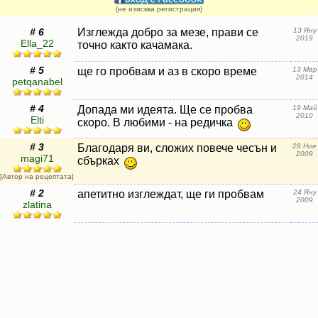
(не изисква регистрация)
# 6
Изглежда добро за мезе, прави се
13 Яну
2019
Ella_22
точно както качамака.
# 5
ще го пробвам и аз в скоро време
13 Мар
2014
petqanabel
# 4
Допада ми идеята. Ще се пробва
19 Май
2010
Elti
скоро. В любими - на редичка
# 3
Благодаря ви, сложих повече чесън и
28 Ное
2009
magi71
сбърках
[Автор на рецептата]
# 2
апетитно изглеждат, ще ги пробвам
24 Яну
2009
zlatina