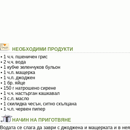
НЕОБХОДИМИ ПРОДУКТИ
• 1 ч.ч. пшеничен грис
• 2 ч.ч. вода
• 1 кубче зеленчуков бульон
• 1 ч.л. мащерка
• 1 ч.л. джоджен
• 1 бр. яйце
• 150 г натрошено сирене
• 1 ч.ч. настърган кашкавал
• 3 с.л. масло
• 1 скилидка чесън, ситно скълцана
• 1 ч.л. червен пипер
НАЧИН НА ПРИГОТВЯНЕ
Водата се слага да заври с джоджена и мащерката и в нея