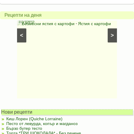
фили
Картофен
без
Рецепти на деня
пуфер
пърж
ни чушки
Безмесни ястия с картофи
⋅
Ястия с картофи
Пърже
100
<
>
Нови рецепти
Киш Лорен (Quiche Lorraine)
Песто от левурда, копър и магданоз
Бързо бутер тесто
Торта *ТРИ ШОКОЛАДА* - Без печене