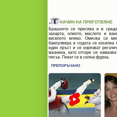
НАЧИН НА ПРИГОТВЯНЕ
Брашното се пресява и в среда
захарта, олиото, маслото и ва
киселото мляко. Омесва се мек
бакпулвера и содата се изсипва 
един пръст и се изрязват регзли
мазнина, като отгоре се намазва
пясък. Пекат се в силна фурна.