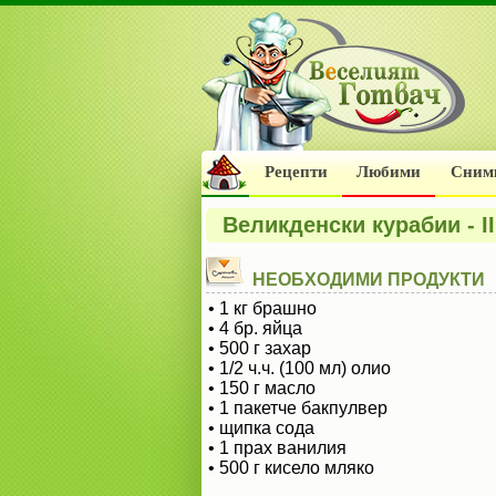
Рецепти
Любими
Сним
Великденски курабии - I
НЕОБХОДИМИ ПРОДУКТИ
• 1 кг брашно
• 4 бр. яйца
• 500 г захар
• 1/2 ч.ч. (100 мл) олио
• 150 г масло
• 1 пакетче бакпулвер
• щипка сода
• 1 прах ванилия
• 500 г кисело мляко