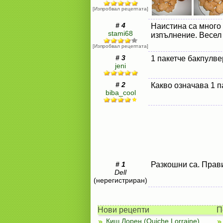
[Изпробвал рецептата]
# 4
Наистина са много 
stami68
изпълнение. Весел 
[Изпробвал рецептата]
# 3
1 пакетче бакпулве
jeni
# 2
Какво означава 1 п
biba_cool
# 1
Разкошни са. Прави
Dell
(нерегистриран)
Нови рецепти
П
Киш Лорен (Quiche Lorraine)