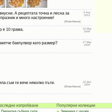
вкусни. А рецептата точна и лесна за
9 Апр
2012
празник и много настроение!
[Изпробвана]
р е 10 грама.
18 Мар
2008
акетче бакпулвер като размер?
17 Мар
2008
ла съм ги вече няколко пъти.
22 Дек
2004
[Изпробвана]
оследно изпробвани
Популярни колекции
Пикантна гъбена супа
Зимнина с чушки