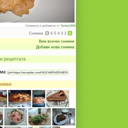
Снимката е добавена от
Tanita1869
Снимка
6
5
4
3
2
1
Виж всички снимки
Добави нова снимка
и рецептата
ума
нимки