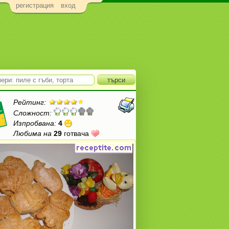
регистрация
вход
Рейтинг:
Сложност:
Изпробвана:
4
Любима на
29
готвача