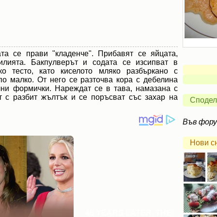
та се прави "кладенче". Прибавят се яйцата,
нилията. Бакпулверът и содата се изсипват в
о тесто, като киселото мляко разбъркано с
по малко. От него се разточва кора с дебелина
чни формички. Нареждат се в тава, намазана с
т с разбит жълтък и се поръсват със захар на
Сподел
Във фор
Нови с