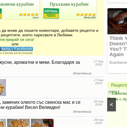
новени курабии
Пръхкави курабии
beni
Melani96
за да може да пишете коментари, добавяте рецепти и
 рецептите, които харесвате в Любими.
гистрирай се сега!
или
Зелена
не изисква регистрация)
салата
кусни, ароматни и меки. Благодаря за
17 Апр
2023
с
авокадо
Свинск
[Изпробвана]
17 Апр
и
с
2023
Рецепт
моцарела
праз
Салати с моркови
⋅
Моцарела
⋅
Салати с
Свинско
царевица
⋅
Салати без месо
⋅
Салати с чушки
⋅
Ястия с лу
 замених олиото със свинска мас и се
29 Апр
<
Салати с авокадо
⋅
Салати с марули (зелени
2016
ни курабии! Весел Великден!
салати)
[Изпробвана]
29 Апр
2016