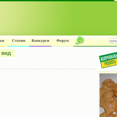
ки
Статии
Конкурси
Форум
I вид