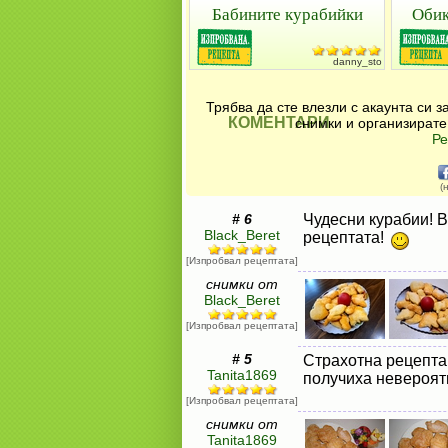
Бабините курабийки
Обик
danny_sto
Трябва да сте влезли с акаунта си 
КОМЕНТАРИ
снимки и организирате
Ре
(
# 6
Чудесни курабии! В
Black_Beret
рецептата!
[Изпробвал рецептата]
снимки от
Black_Beret
[Изпробвал рецептата]
# 5
Страхотна рецепта,
Tanita1869
получиха невероят
[Изпробвал рецептата]
снимки от
Tanita1869