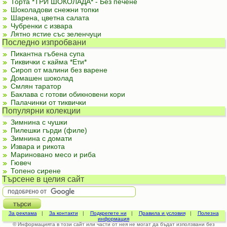
Торта *ТРИ ШОКОЛАДА* - Без печене
Шоколадови снежни топки
Шарена, цветна салата
Чубренки с извара
Лятно ястие със зеленчуци
Последно изпробвани
Пикантна гъбена супа
Тиквички с кайма *Ети*
Сироп от малини без варене
Домашен шоколад
Смлян таратор
Баклава с готови обикновени кори
Палачинки от тиквички
Популярни колекции
Зимнина с чушки
Пилешки гърди (филе)
Зимнина с домати
Извара и рикота
Мариновано месо и риба
Гювеч
Топено сирене
Търсене в целия сайт
За реклама
|
За контакти
|
Подкрепете ни
|
Правила и условия
|
Полезна
информация
© Информацията в този сайт или части от нея не могат да бъдат използвани без