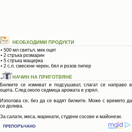
НЕОБХОДИМИ ПРОДУКТИ
• 500 мл светъл, мек оцет
• 2 стръка розмарин
• 5 стръка мащерка
• 2 с.л. смесени черен, бял и розов пипер
НАЧИН НА ПРИГОТВЯНЕ
Билките се измиват и подсушават, слагат се направо в
оцета. След около седмица аромата е узрял.
Използва се, без да се вадят билките. Може с времето да
се долива.
За салати, меса, маринати, студени сосове и майонези.