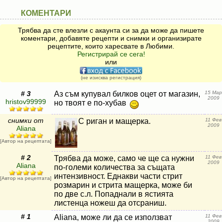
КОМЕНТАРИ
Трябва да сте влезли с акаунта си за да може да пишете
коментари, добавяте рецепти и снимки и организирате
рецептите, които харесвате в Любими.
Регистрирай се сега!
или
(не изисква регистрация)
# 3
Аз съм купувал билков оцет от магазин,
15 Мар
2009
hristov99999
но твоят е по-хубав
снимки от
С риган и мащерка.
11 Фев
2009
Aliana
[Автор на рецептата]
# 2
Трябва да може, само че ще са нужни
11 Фев
2009
Aliana
по-големи количества за същата
интензивност. Еднакви части стрит
[Автор на рецептата]
розмарин и стрита мащерка, може би
по две с.л. Попаднали в ястията
листенца ножеш да отсраниш.
# 1
Aliana, може ли да се използват
11 Фев
2009