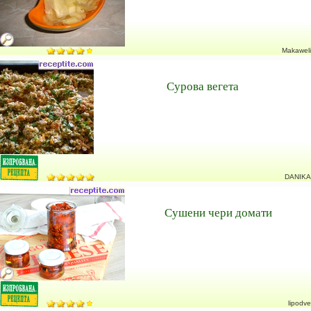
Makaweli
Сурова вегета
DANIKA
Сушени чери домати
lipodve