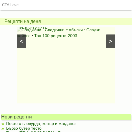
ябълков
Соден
пай
питка
от
на
Рецепти на деня
Масачузетс
мама
⋅
Сладкиши
⋅
Сладкиши с ябълки
⋅
Сладки
Соден
лени
пайове
⋅
Топ 100 рецепти 2003
питки (б
<
>
Нови рецепти
Песто от левурда, копър и магданоз
Бързо бутер тесто