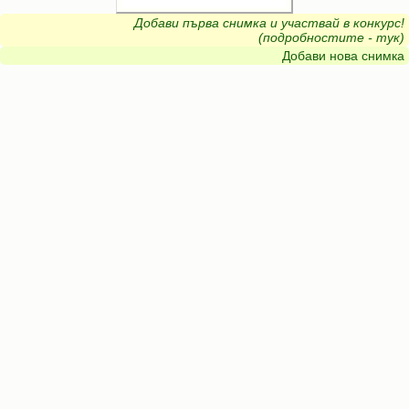
Добави първа снимка и участвай в конкурс!
(подробностите - тук)
Добави нова снимка