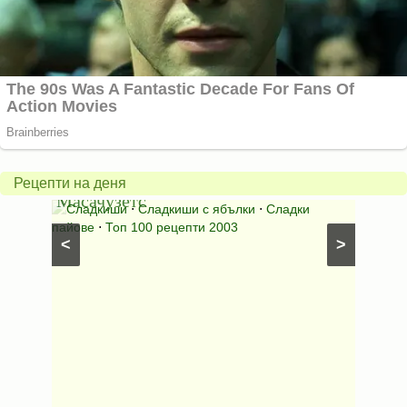
Американски
ябълков
Соден
пай
питка
от
на
Рецепти на деня
Масачузетс
мама
⋅
Сладкиши
⋅
Сладкиши с ябълки
⋅
Сладки
Соден
лени
пайове
⋅
Топ 100 рецепти 2003
питки (б
<
>