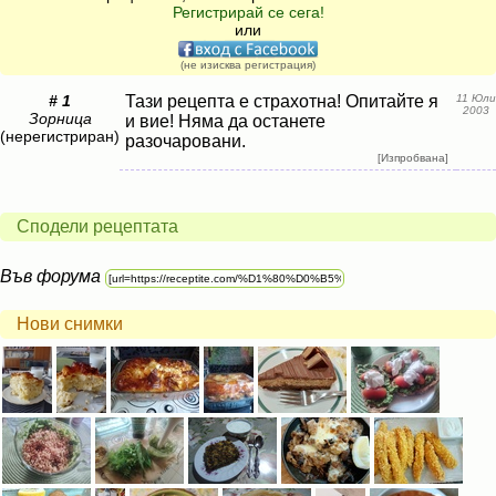
Регистрирай се сега!
или
(не изисква регистрация)
# 1
Тази рецепта е страхотна! Опитайте я
11 Юли
2003
Зорница
и вие! Няма да останете
(нерегистриран)
разочаровани.
[Изпробвана]
Сподели рецептата
Във форума
Нови снимки