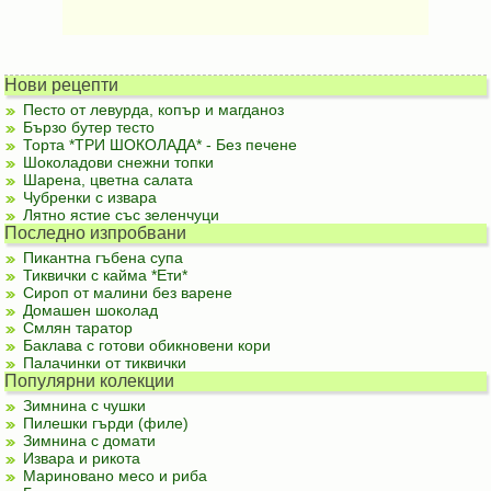
Нови рецепти
Песто от левурда, копър и магданоз
Бързо бутер тесто
Торта *ТРИ ШОКОЛАДА* - Без печене
Шоколадови снежни топки
Шарена, цветна салата
Чубренки с извара
Лятно ястие със зеленчуци
Последно изпробвани
Пикантна гъбена супа
Тиквички с кайма *Ети*
Сироп от малини без варене
Домашен шоколад
Смлян таратор
Баклава с готови обикновени кори
Палачинки от тиквички
Популярни колекции
Зимнина с чушки
Пилешки гърди (филе)
Зимнина с домати
Извара и рикота
Мариновано месо и риба