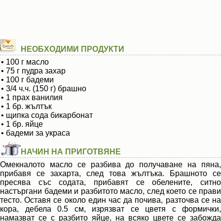
НЕОБХОДИМИ ПРОДУКТИ
• 100 г масло
• 75 г пудра захар
• 100 г бадеми
• 3/4 ч.ч. (150 г) брашно
• 1 прах ванилия
• 1 бр. жълтък
• щипка сода бикарбонат
• 1 бр. яйце
• бадеми за украса
НАЧИН НА ПРИГОТВЯНЕ
Омекналото масло се разбива до получаване на пяна,
прибавя се захарта, след това жълтъка. Брашното се
пресява със содата, прибавят се обелените, ситно
настъргани бадеми и разбитото масло, след което се прави
тесто. Оставя се около един час да почива, разточва се на
кора, дебела 0.5 см, изрязват се цветя с формички,
намазват се с разбито яйце, на всяко цвете се забожда