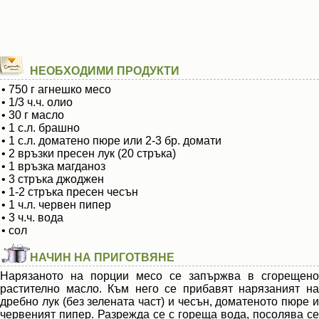
НЕОБХОДИМИ ПРОДУКТИ
• 750 г агнешко месо
• 1/3 ч.ч. олио
• 30 г масло
• 1 с.л. брашно
• 1 с.л. доматено пюре или 2-3 бр. домати
• 2 връзки пресен лук (20 стръка)
• 1 връзка магданоз
• 3 стръка джоджен
• 1-2 стръка пресен чесън
• 1 ч.л. червен пипер
• 3 ч.ч. вода
• сол
НАЧИН НА ПРИГОТВЯНЕ
Нарязаното на порции месо се запържва в сгорещено
растително масло. Към него се прибавят нарязаният на
дребно лук (без зелената част) и чесън, доматеното пюре и
червеният пипер. Разрежда се с гореща вода, посолява се