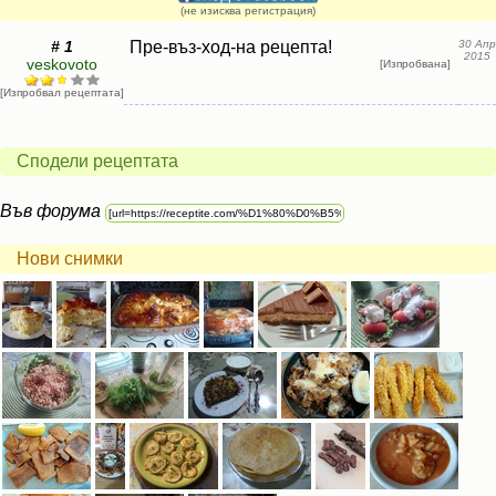
(не изисква регистрация)
# 1
Пре-въз-ход-на рецепта!
30 Апр
2015
veskovoto
[Изпробвана]
[Изпробвал рецептата]
Сподели рецептата
Във форума
Нови снимки