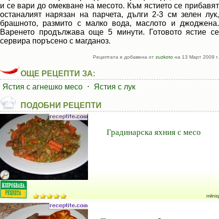
и се вари до омекване на месото. Към ястието се прибавят
останалият нарязан на парчета, дълги 2-3 см зелен лук,
брашното, размито с малко вода, маслото и джоджена.
Варенето продължава още 5 минути. Готовото ястие се
сервира поръсено с магданоз.
Рецептата е добавена от
zuzkoto
на 13 Март 2009 г.
ОЩЕ РЕЦЕПТИ ЗА:
Ястия с агнешко месо
⋅
Ястия с лук
ПОДОБНИ РЕЦЕПТИ
Градинарска яхния с месо
milniq