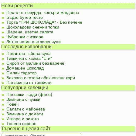
Нови рецепти
Песто от левурда, копър и магданоз
Бързо бутер тесто
Торта *ТРИ ШОКОЛАДА* - Без печене
Шоколадови снежни топки
Шарена, цветна салата
Чубренки с извара
Лятно ястие със зеленчуци
Последно изпробвани
Пикантна гъбена супа
Тиквички с кайма *Ети*
Сироп от малини без варене
Домашен шоколад
Смлян таратор
Баклава с готови обикновени кори
Палачинки от тиквички
Популярни колекции
Пилешки гърди (филе)
Зимнина с чушки
Гювеч
Салати с майонеза
Зимнина с домати
Извара и рикота
Топено сирене
Търсене в целия сайт