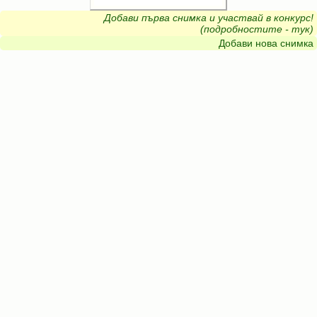
Добави първа снимка и участвай в конкурс!
(подробностите - тук)
Добави нова снимка