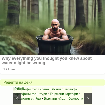
Пържени
картофки
Теле
с
джол
бъркани
в
Рецепти на деня
яйца
гърне
со
⋅
Картофи със сирена
⋅
Ястия с картофи
⋅
Ястия
Картофени гарнитури
⋅
Пържени картофи
⋅
телешко
<
>
Предястия с яйца
⋅
Бъркани яйца - безмесни
Телешко