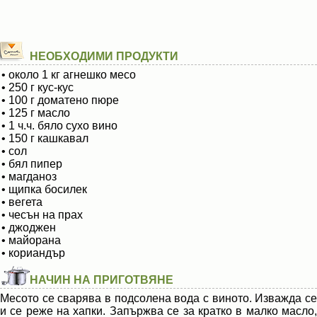
НЕОБХОДИМИ ПРОДУКТИ
• около 1 кг агнешко месо
• 250 г кус-кус
• 100 г доматено пюре
• 125 г масло
• 1 ч.ч. бяло сухо вино
• 150 г кашкавал
• сол
• бял пипер
• магданоз
• щипка босилек
• вегета
• чесън на прах
• джоджен
• майорана
• кориандър
НАЧИН НА ПРИГОТВЯНЕ
Месото се сварява в подсолена вода с виното. Изважда се
и се реже на хапки. Запържва се за кратко в малко масло,