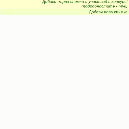
Добави първа снимка и участвай в конкурс!
(подробностите - тук)
Добави нова снимка