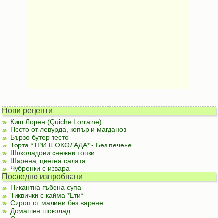
Нови рецепти
Киш Лорен (Quiche Lorraine)
Песто от левурда, копър и магданоз
Бързо бутер тесто
Торта *ТРИ ШОКОЛАДА* - Без печене
Шоколадови снежни топки
Шарена, цветна салата
Чубренки с извара
Последно изпробвани
Пикантна гъбена супа
Тиквички с кайма *Ети*
Сироп от малини без варене
Домашен шоколад