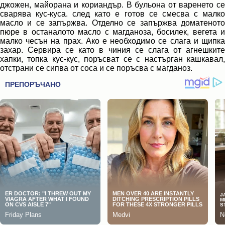
джожен, майорана и кориандър. В бульона от варенето се
сварява кус-куса. след като е готов се смесва с малко
масло и се запържва. Отделно се запържва доматеното
пюре в останалото масло с магданоза, босилек, вегета и
малко чесън на прах. Ако е необходимо се слага и щипка
захар. Сервира се като в чиния се слага от агнешките
хапки, топка кус-кус, поръсват се с настърган кашкавал,
отстрани се сипва от соса и се поръсва с магданоз.