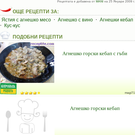
Рецептата е добавена от
MANI
на 25 Януари 2009 г.
ОЩЕ РЕЦЕПТИ ЗА:
Ястия с агнешко месо
⋅
Агнешко с вино
⋅
Агнешки кебап
⋅
Кус-кус
ПОДОБНИ РЕЦЕПТИ
Агнешко горски кебап с гъби
magi71
Агнешко горски кебап