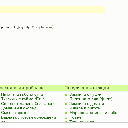
оследно изпробвани
Популярни колекции
Пикантна гъбена супа
Зимнина с чушки
Тиквички с кайма *Ети*
Пилешки гърди (филе)
Сироп от малини без варене
Зимнина с домати
Домашен шоколад
Извара и рикота
Смлян таратор
Мариновано месо и риба
Баклава с готови обикновени
Гювеч
ори
Топено сирене
Палачинки от тиквички