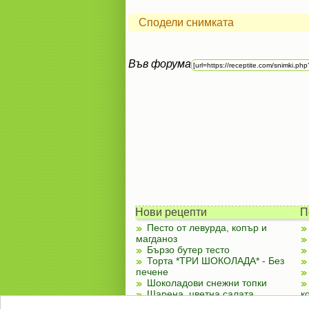
Сподели снимката
Във форума
Нови рецепти
П
Песто от левурда, копър и
магданоз
Бързо бутер тесто
Торта *ТРИ ШОКОЛАДА* - Без
печене
Шоколадови снежни топки
Шарена, цветна салата
к
Чубренки с извара