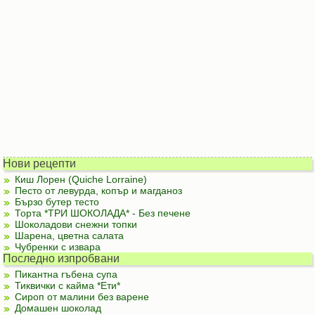
Нови рецепти
Киш Лорен (Quiche Lorraine)
Песто от левурда, копър и магданоз
Бързо бутер тесто
Торта *ТРИ ШОКОЛАДА* - Без печене
Шоколадови снежни топки
Шарена, цветна салата
Чубренки с извара
Последно изпробвани
Пикантна гъбена супа
Тиквички с кайма *Ети*
Сироп от малини без варене
Домашен шоколад