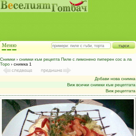
Снимки
›
снимки към рецепта Пиле с лимонено пиперен сос а ла
Торо
› снимка 1
Добави нова снимка
Виж всички снимки към рецептата
Виж рецептата