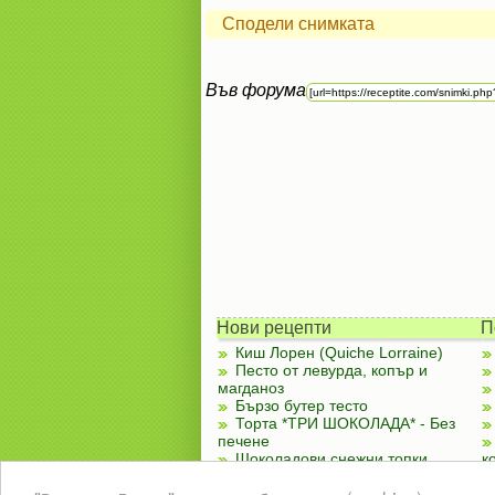
Сподели снимката
Във форума
Нови рецепти
П
Киш Лорен (Quiche Lorraine)
Песто от левурда, копър и
магданоз
Бързо бутер тесто
Торта *ТРИ ШОКОЛАДА* - Без
печене
Шоколадови снежни топки
к
Шарена, цветна салата
Чубренки с извара