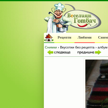
Рецепти
Любими
Сним
Снимки
› Вкусотии без рецепта › албу