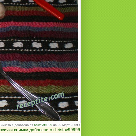
нимката е добавена от
hristov99999
на 29 Март 2009 г.
всички снимки добавени от hristov99999