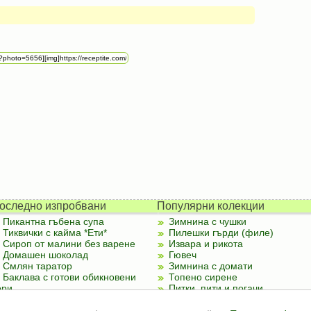
оследно изпробвани
Популярни колекции
Пикантна гъбена супа
Зимнина с чушки
Тиквички с кайма *Ети*
Пилешки гърди (филе)
Сироп от малини без варене
Извара и рикота
Домашен шоколад
Гювеч
Смлян таратор
Зимнина с домати
Баклава с готови обикновени
Топено сирене
ори
Питки, пити и погачи
Палачинки от тиквички