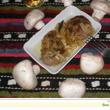
С
Виж 