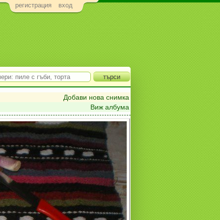
регистрация
вход
Добави нова снимка
Виж албума