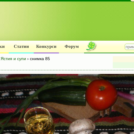
ки
Статии
Конкурси
Форум
м
Ястия и супи
› снимка 85