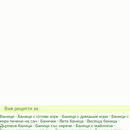
Виж рецепти за:
Баници
⋅
Баници с готови кори
⋅
Баници с домашни кори
⋅
Баници с
кори печени на сач
⋅
Банички
⋅
Вита баница
⋅
Висяща баница
⋅
Дърпана баница
⋅
Баници със сирене
⋅
Баници с майонеза
⋅