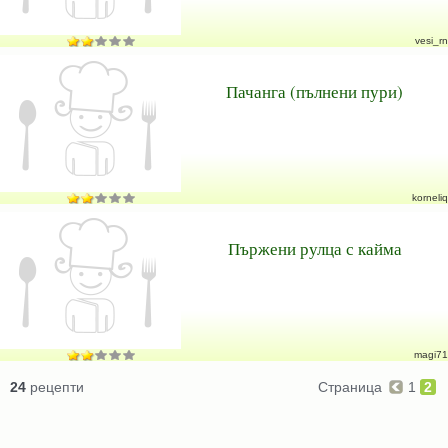
vesi_rn
Пачанга (пълнени пури)
korneliq
Пържени рулца с кайма
magi71
24
рецепти
Страница
1
2