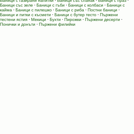
Баници с газирани напитки
⋅
Баници със спанак
⋅
Баници с праз
⋅
Баници със зеле
⋅
Баници с гъби
⋅
Баници с колбаси
⋅
Баници с
кайма
⋅
Баници с пилешко
⋅
Баници с риба
⋅
Постни баници
⋅
Баници и питки с късмети
⋅
Баници с бутер тесто
⋅
Пържени
тестени ястия
⋅
Мекици
⋅
Бухти
⋅
Пирожки
⋅
Пържени десерти
⋅
Понички и донъти
⋅
Пържени филийки