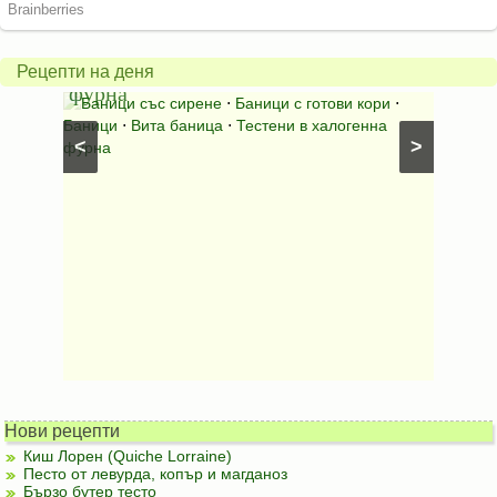
баница
Пълн
в
шара
халогенна
за
Рецепти на деня
фурна
Нику
⋅
Ястия
Баници със сирене
⋅
Баници с готови кори
⋅
Пълне
шунка
⋅
Баници
⋅
Вита баница
⋅
Тестени в халогенна
⋅
Риба н
<
>
фурна
Нови рецепти
Киш Лорен (Quiche Lorraine)
Песто от левурда, копър и магданоз
Бързо бутер тесто