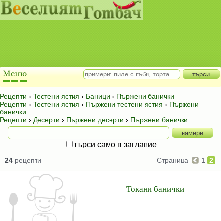
Рецепти
›
Тестени ястия
›
Баници
›
Пържени банички
Рецепти
›
Тестени ястия
›
Пържени тестени ястия
›
Пържени
банички
Рецепти
›
Десерти
›
Пържени десерти
›
Пържени банички
търси само в заглавие
24
рецепти
Страница
1
2
Токани банички