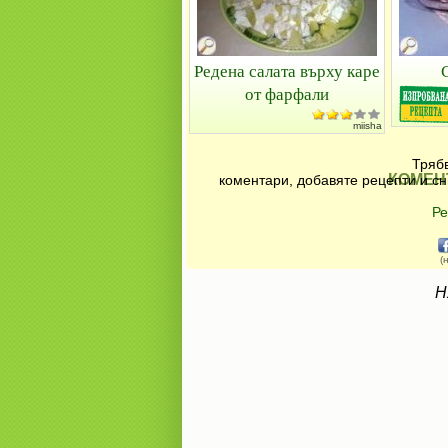
Редена салата върху каре
от фарфали
miisha
Трябв
КОМЕН
коментари, добавяте рецепти и сн
Ре
(
Н