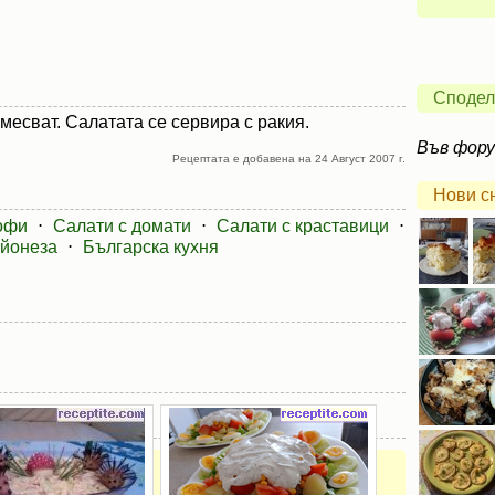
Сподел
смесват. Салатата се сервира с ракия.
Във фор
Рецептата е добавена на 24 Август 2007 г.
Нови с
офи
⋅
Салати с домати
⋅
Салати с краставици
⋅
айонеза
⋅
Българска кухня