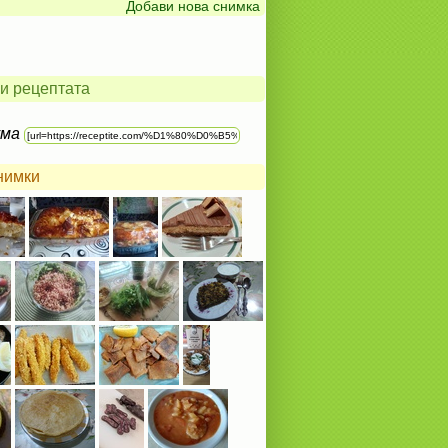
Добави нова снимка
и рецептата
ума
нимки