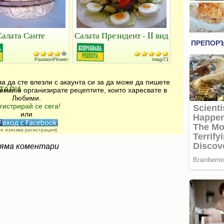
Салата Санте
Салата Президент - II вид
PassionFlower
magi71
а да сте влезли с акаунта си за да може да пишете
ТАРИ
имки и организирате рецептите, които харесвате в
Любими.
гистрирай се сега!
или
не изисква регистрация)
яма коментари