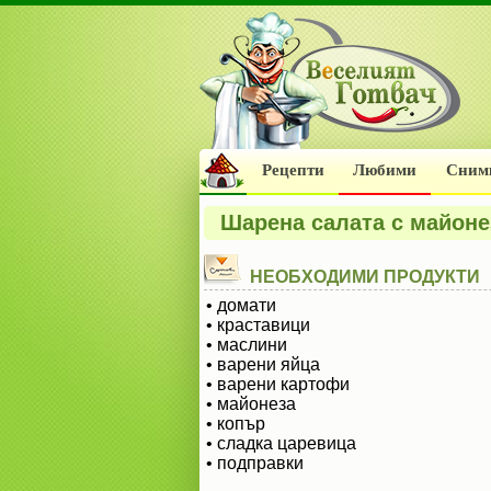
Рецепти
Любими
Сним
Шарена салата с майоне
НЕОБХОДИМИ ПРОДУКТИ
• домати
• краставици
• маслини
• варени яйца
• варени картофи
• майонеза
• копър
• сладка царевица
• подправки