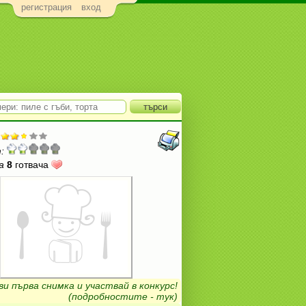
регистрация
вход
:
а
8
готвача
ви първа снимка и участвай в конкурс!
(подробностите - тук)