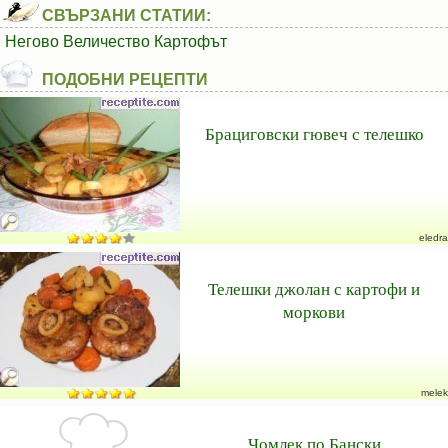
СВЪРЗАНИ СТАТИИ:
Негово Величество Картофът
ПОДОБНИ РЕЦЕПТИ
Брациговски гювеч с телешко
eledra
Телешки джолан с картофи и
моркови
melek
Чомлек по Бански