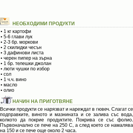
НЕОБХОДИМИ ПРОДУКТИ
• 1 кг картофи
• 5-6 глави лук
• 2-3 бр. моркови
• 2 скилидки чесън
• 3 дафинови листа
• черен пипер на зърна
• 1 бр. телешки джолан
• люти чушки по избор
• сол
• 1 ч.ч. вино
• масло
• олио
НАЧИН НА ПРИГОТВЯНЕ
Всички продукти се нарязват и нареждат в гювеч. Слагат се
подправките, виното и мазнината и се залива със вода,
колкото да покрие продуктите. Покрива се със фолио.
Първоначално се пече на 250 С, а след което се намалява
на 150 и се пече още около 2 часа.