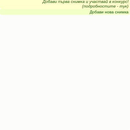
Добави първа снимка и участвай в конкурс!
(подробностите - тук)
Добави нова снимка