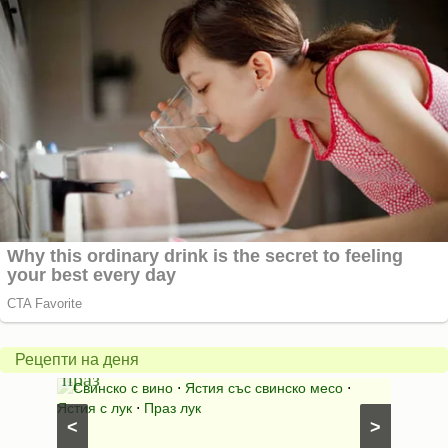
Пърж
карто
Свинско
с
с
бърка
Рецепти на деня
праз
яйца
 с
Свинско с вино
⋅
Ястия със свинско месо
⋅
Карто
ушки
⋅
Ястия с лук
⋅
Праз лук
Картофе
<
>
ени
Предяст