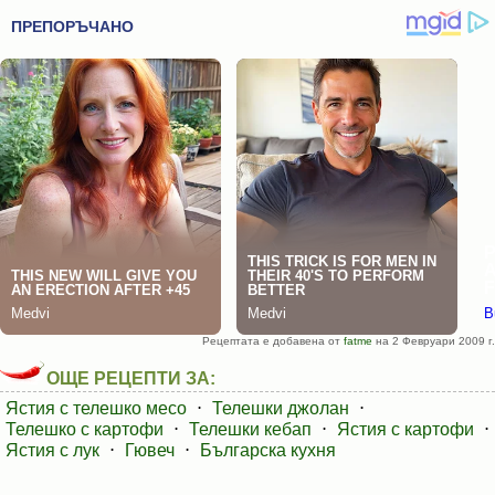
Рецептата е добавена от
fatme
на 2 Февруари 2009 г.
ОЩЕ РЕЦЕПТИ ЗА:
Ястия с телешко месо
⋅
Телешки джолан
⋅
Телешко с картофи
⋅
Телешки кебап
⋅
Ястия с картофи
⋅
Ястия с лук
⋅
Гювеч
⋅
Българска кухня