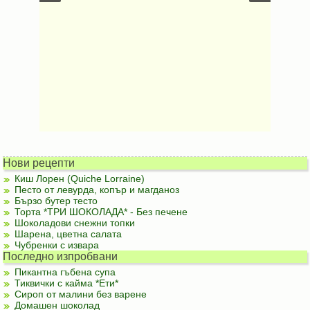
Нови рецепти
Киш Лорен (Quiche Lorraine)
Песто от левурда, копър и магданоз
Бързо бутер тесто
Торта *ТРИ ШОКОЛАДА* - Без печене
Шоколадови снежни топки
Шарена, цветна салата
Чубренки с извара
Последно изпробвани
Пикантна гъбена супа
Тиквички с кайма *Ети*
Сироп от малини без варене
Домашен шоколад