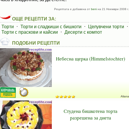
Рецептата е добавена от
beni
на 21 Ноември 2008 г.
ОЩЕ РЕЦЕПТИ ЗА:
Торти
⋅
Торти и сладкиши с бишкоти
⋅
Целувчени торти
⋅
Торти с праскови и кайсии
⋅
Десерти с компот
ПОДОБНИ РЕЦЕПТИ
Небесна щерка (Himmelstochter)
Aliana
Студена бишкотена торта
разрешена за диета