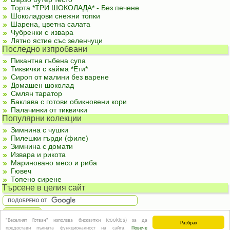
Торта *ТРИ ШОКОЛАДА* - Без печене
Шоколадови снежни топки
Шарена, цветна салата
Чубренки с извара
Лятно ястие със зеленчуци
Последно изпробвани
Пикантна гъбена супа
Тиквички с кайма *Ети*
Сироп от малини без варене
Домашен шоколад
Смлян таратор
Баклава с готови обикновени кори
Палачинки от тиквички
Популярни колекции
Зимнина с чушки
Пилешки гърди (филе)
Зимнина с домати
Извара и рикота
Мариновано месо и риба
Гювеч
Топено сирене
Търсене в целия сайт
"Веселият Готвач" използва бисквитки (cookies) за да
Разбрах
За реклама
|
За контакти
|
Подкрепете ни
|
Правила и условия
|
Полезна
предостави пълната функционалност на сайта.
Повече
информация