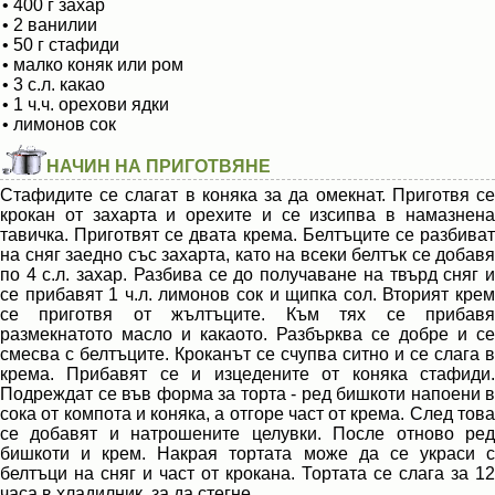
• 400 г захар
• 2 ванилии
• 50 г стафиди
• малко коняк или ром
• 3 с.л. какао
• 1 ч.ч. орехови ядки
• лимонов сок
НАЧИН НА ПРИГОТВЯНЕ
Стафидите се слагат в коняка за да омекнат. Приготвя се
крокан от захарта и орехите и се изсипва в намазнена
тавичка. Приготвят се двата крема. Белтъците се разбиват
на сняг заедно със захарта, като на всеки белтък се добавя
по 4 с.л. захар. Разбива се до получаване на твърд сняг и
се прибавят 1 ч.л. лимонов сок и щипка сол. Вторият крем
се приготвя от жълтъците. Към тях се прибавя
размекнатото масло и какаото. Разбърква се добре и се
смесва с белтъците. Кроканът се счупва ситно и се слага в
крема. Прибавят се и изцедените от коняка стафиди.
Подреждат се във форма за торта - ред бишкоти напоени в
сока от компота и коняка, а отгоре част от крема. След това
се добавят и натрошените целувки. После отново ред
бишкоти и крем. Накрая тортата може да се украси с
белтъци на сняг и част от крокана. Тортата се слага за 12
часа в хладилник, за да стегне.