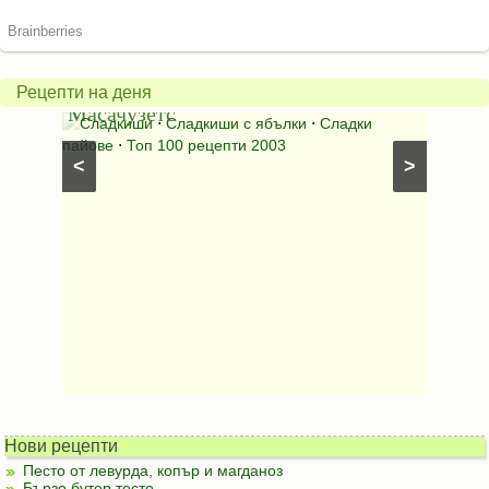
ябълков
Соден
пай
питка
от
на
Рецепти на деня
Масачузетс
мама
⋅
Сладкиши
⋅
Сладкиши с ябълки
⋅
Сладки
Соден
лени
пайове
⋅
Топ 100 рецепти 2003
питки (б
<
>
Нови рецепти
Песто от левурда, копър и магданоз
Бързо бутер тесто