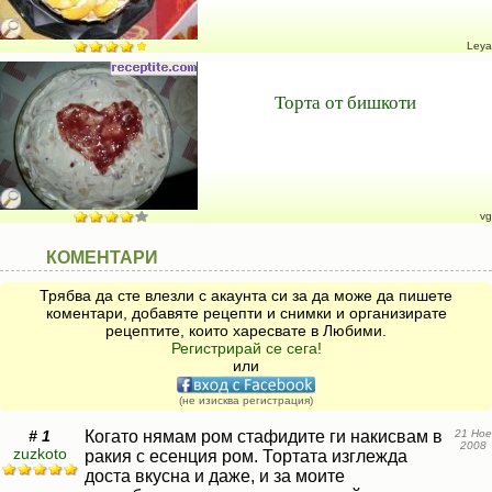
Leya
Торта от бишкоти
vg
КОМЕНТАРИ
Трябва да сте влезли с акаунта си за да може да пишете
коментари, добавяте рецепти и снимки и организирате
рецептите, които харесвате в Любими.
Регистрирай се сега!
или
(не изисква регистрация)
# 1
Когато нямам ром стафидите ги накисвам в
21 Ное
2008
zuzkoto
ракия с есенция ром. Тортата изглежда
доста вкусна и даже, и за моите