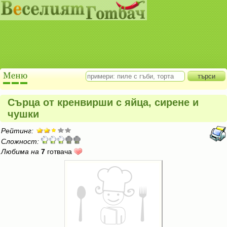
Сърца от кренвирши с яйца, сирене и
чушки
Рейтинг:
Сложност:
Любима на
7
готвача