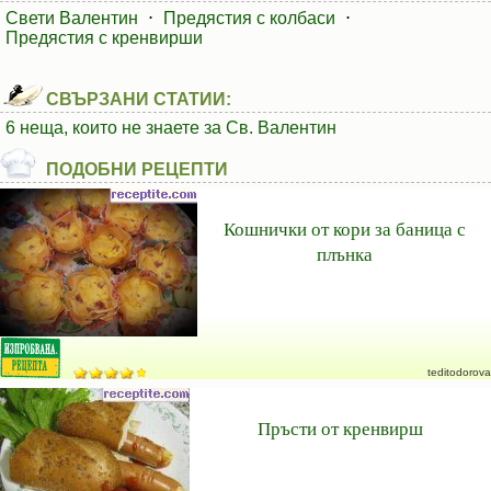
Свети Валентин
⋅
Предястия с колбаси
⋅
Предястия с кренвирши
СВЪРЗАНИ СТАТИИ:
6 неща, които не знаете за Св. Валентин
ПОДОБНИ РЕЦЕПТИ
Кошнички от кори за баница с
плънка
teditodorova
Пръсти от кренвирш