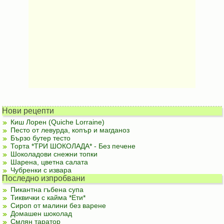
Нови рецепти
Киш Лорен (Quiche Lorraine)
Песто от левурда, копър и магданоз
Бързо бутер тесто
Торта *ТРИ ШОКОЛАДА* - Без печене
Шоколадови снежни топки
Шарена, цветна салата
Чубренки с извара
Последно изпробвани
Пикантна гъбена супа
Тиквички с кайма *Ети*
Сироп от малини без варене
Домашен шоколад
Смлян таратор