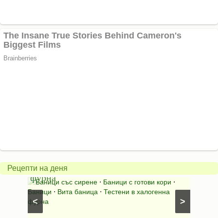
Вита
баница
Пълн
в
шара
халогенна
за
Рецепти на деня
фурна
Нику
⋅
Ястия
Баници със сирене
⋅
Баници с готови кори
⋅
Пълне
шунка
⋅
Баници
⋅
Вита баница
⋅
Тестени в халогенна
⋅
Риба н
<
>
фурна