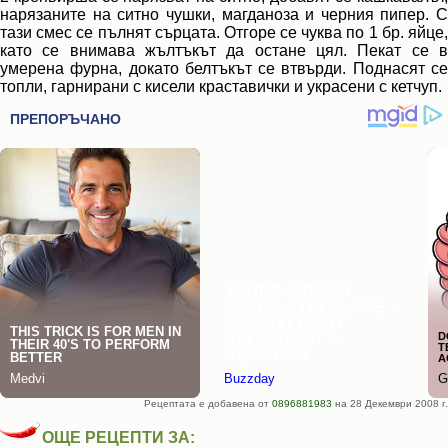
нарязаните на ситно чушки, магданоза и черния пипер. С
тази смес се пълнят сърцата. Отгоре се чуква по 1 бр. яйце,
като се внимава жълтъкът да остане цял. Пекат се в
умерена фурна, докато белтъкът се втвърди. Поднасят се
топли, гарнирани с кисели краставички и украсени с кетчуп.
Рецептата е добавена от
0896881983
на 28 Декември 2008 г.
ОЩЕ РЕЦЕПТИ ЗА: