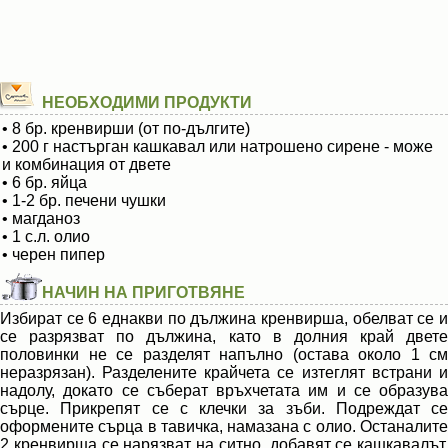
НЕОБХОДИМИ ПРОДУКТИ
• 8 бр. кренвирши (от по-дългите)
• 200 г настърган кашкавал или натрошено сирене - може
и комбинация от двете
• 6 бр. яйца
• 1-2 бр. печени чушки
• магданоз
• 1 с.л. олио
• черен пипер
НАЧИН НА ПРИГОТВЯНЕ
Избират се 6 еднакви по дължина кренвирша, обелват се и
се разрязват по дължина, като в долния край двете
половинки не се разделят напълно (остава около 1 см
неразрязан). Разделените крайчета се изтеглят встрани и
надолу, докато се съберат връхчетата им и се образува
сърце. Прикрепят се с клечки за зъби. Подреждат се
оформените сърца в тавичка, намазана с олио. Останалите
2 кренвирша се нарязват на ситно, добавят се кашкавалът,