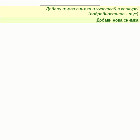
Добави първа снимка и участвай в конкурс!
(подробностите - тук)
Добави нова снимка