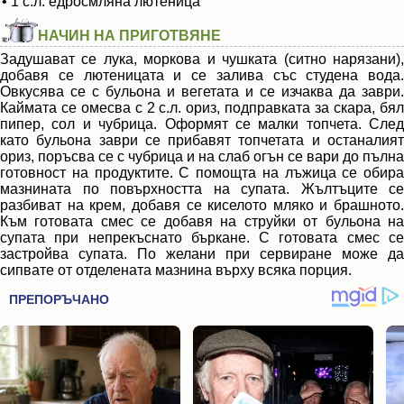
• 1 с.л. едросмляна лютеница
НАЧИН НА ПРИГОТВЯНЕ
Задушават се лука, моркова и чушката (ситно нарязани),
добавя се лютеницата и се залива със студена вода.
Овкусява се с бульона и вегетата и се изчаква да заври.
Каймата се омесва с 2 с.л. ориз, подправката за скара, бял
пипер, сол и чубрица. Оформят се малки топчета. След
като бульона заври се прибавят топчетата и останалият
ориз, поръсва се с чубрица и на слаб огън се вари до пълна
готовност на продуктите. С помощта на лъжица се обира
мазнината по повърхността на супата. Жълтъците се
разбиват на крем, добавя се киселото мляко и брашното.
Към готовата смес се добавя на струйки от бульона на
супата при непрекъснато бъркане. С готовата смес се
застройва супата. По желани при сервиране може да
сипвате от отделената мазнина върху всяка порция.