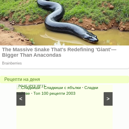
Американски
ябълков
Соден
пай
питка
от
на
Рецепти на деня
Масачузетс
мама
⋅
Сладкиши
⋅
Сладкиши с ябълки
⋅
Сладки
Соден
лени
пайове
⋅
Топ 100 рецепти 2003
питки (б
<
>