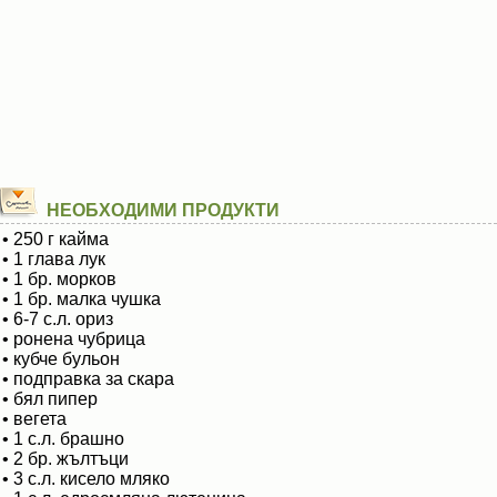
НЕОБХОДИМИ ПРОДУКТИ
• 250 г кайма
• 1 глава лук
• 1 бр. морков
• 1 бр. малка чушка
• 6-7 с.л. ориз
• ронена чубрица
• кубче бульон
• подправка за скара
• бял пипер
• вегета
• 1 с.л. брашно
• 2 бр. жълтъци
• 3 с.л. кисело мляко