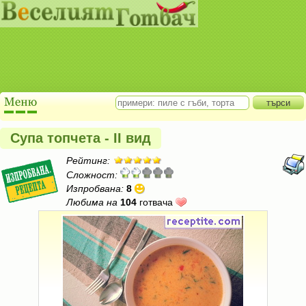
Супа топчета - II вид
Рейтинг:
Сложност:
Изпробвана:
8
Любима на
104
готвача