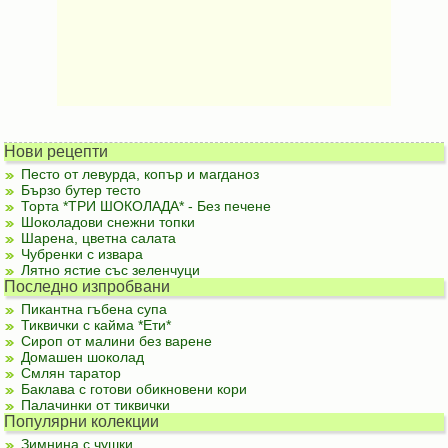
Нови рецепти
Песто от левурда, копър и магданоз
Бързо бутер тесто
Торта *ТРИ ШОКОЛАДА* - Без печене
Шоколадови снежни топки
Шарена, цветна салата
Чубренки с извара
Лятно ястие със зеленчуци
Последно изпробвани
Пикантна гъбена супа
Тиквички с кайма *Ети*
Сироп от малини без варене
Домашен шоколад
Смлян таратор
Баклава с готови обикновени кори
Палачинки от тиквички
Популярни колекции
Зимнина с чушки