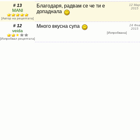
# 13
Благодаря, радвам се че ти е
12 Мар
2015
MANI
допаднала
[Автор на рецептата]
# 12
Много вкусна супа
24 Фев
2015
veida
[Изпробвана]
[Изпробвал рецептата]