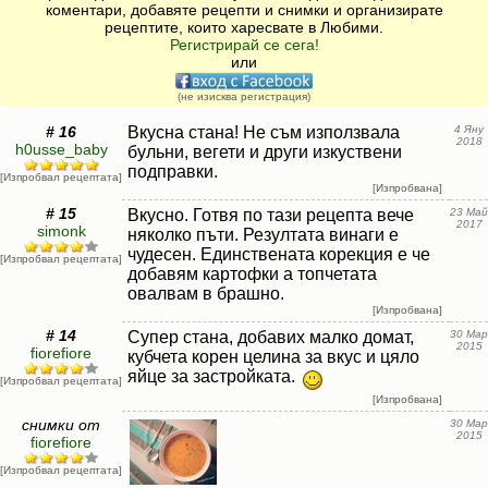
коментари, добавяте рецепти и снимки и организирате
рецептите, които харесвате в Любими.
Регистрирай се сега!
или
(не изисква регистрация)
# 16
Вкусна стана! Не съм използвала
4 Яну
2018
h0usse_baby
бульни, вегети и други изкуствени
подправки.
[Изпробвал рецептата]
[Изпробвана]
# 15
Вкусно. Готвя по тази рецепта вече
23 Май
2017
simonk
няколко пъти. Резултата винаги е
чудесен. Единствената корекция е че
[Изпробвал рецептата]
добавям картофки а топчетата
овалвам в брашно.
[Изпробвана]
# 14
Супер стана, добавих малко домат,
30 Мар
2015
fiorefiore
кубчета корен целина за вкус и цяло
яйце за застройката.
[Изпробвал рецептата]
[Изпробвана]
снимки от
30 Мар
2015
fiorefiore
[Изпробвал рецептата]