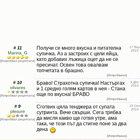
# 11
Получи се много вкусна и питателна
17 Яну
2015
Marina_G
супичка. Аз а застроих с цели яйца,
като добавих лъжица оцет да не се
[Изпробвал рецептата]
пресичат. Освен това овалвам
топчетата в брашно.
[Изпробвана]
# 10
Браво! Страхотна супичка! Настъргах
3 Дек
2014
olivares
и 1 средно голям картов в нея - Стана
още по вкусна! БРАВО
[Изпробвал рецептата]
[Изпробвана]
# 9
Сготвих цяла тенджера от супата
19 Сеп
2014
plesure
сутринта. Вече свърши. Сега трябва
да мисля какво ще готвя утре, ама
[Изпробвал рецептата]
така, че този път да стигне поне за два
дена
[Изпробвана]