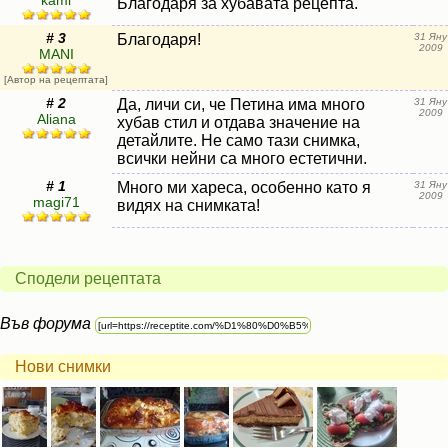
kami
Благодаря за хубавата рецепта.
# 3
Благодаря!
31 Яну
2009
MANI
[Автор на рецептата]
# 2
Да, личи си, че Петина има много
31 Яну
2009
Aliana
хубав стил и отдава значение на
детайлите. Не само тази снимка,
всички нейни са много естетични.
# 1
Много ми хареса, особенно като я
31 Яну
2009
magi71
видях на снимката!
Сподели рецептата
Във форума
Нови снимки