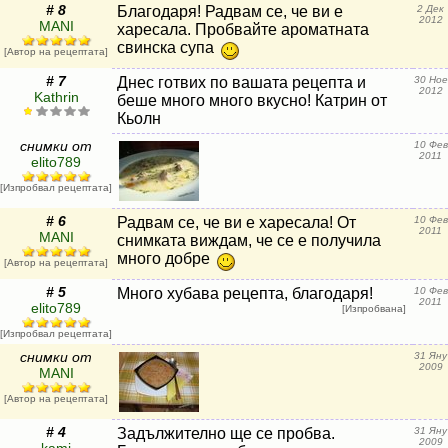
# 8
Благодаря! Радвам се, че ви е
2 Дек
2012
MANI
харесала. Пробвайте ароматната
свинска супа
[Автор на рецептата]
# 7
Днес готвих по вашата рецепта и
30 Ное
2012
Kathrin
беше много много вкусно! Катрин от
Кьолн
снимки от
10 Фев
2011
elito789
[Изпробвал рецептата]
# 6
Радвам се, че ви е харесала! От
10 Фев
2011
MANI
снимката виждам, че се е получила
много добре
[Автор на рецептата]
# 5
Много хубава рецепта, благодаря!
10 Фев
2011
elito789
[Изпробвана]
[Изпробвал рецептата]
снимки от
31 Яну
2009
MANI
[Автор на рецептата]
# 4
Задължително ще се пробва.
31 Яну
2009