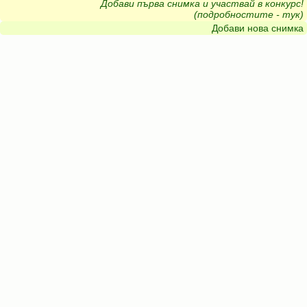
Добави първа снимка и участвай в конкурс!
(подробностите - тук)
Добави нова снимка