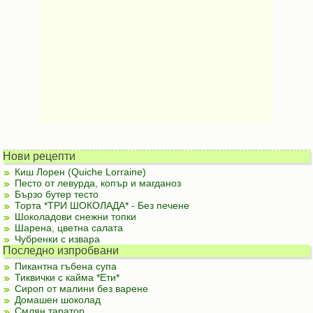
Нови рецепти
Киш Лорен (Quiche Lorraine)
Песто от левурда, копър и магданоз
Бързо бутер тесто
Торта *ТРИ ШОКОЛАДА* - Без печене
Шоколадови снежни топки
Шарена, цветна салата
Чубренки с извара
Последно изпробвани
Пикантна гъбена супа
Тиквички с кайма *Ети*
Сироп от малини без варене
Домашен шоколад
Смлян таратор