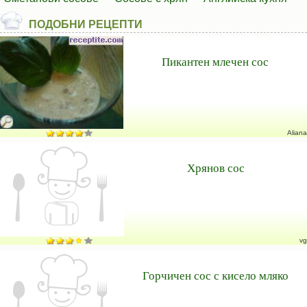
ПОДОБНИ РЕЦЕПТИ
Пикантен млечен сос
Aliana
Хрянов сос
vg
Горчичен сос с кисело мляко