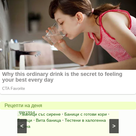
Вита
баница
Пълн
в
шара
халогенна
за
Рецепти на деня
фурна
Нику
⋅
Ястия
Баници със сирене
⋅
Баници с готови кори
⋅
Пълне
шунка
⋅
Баници
⋅
Вита баница
⋅
Тестени в халогенна
⋅
Риба н
<
>
фурна