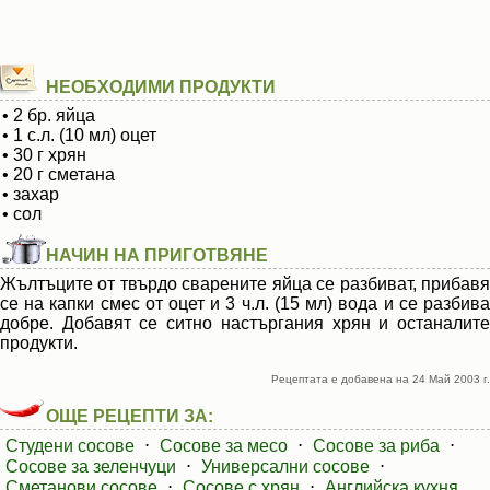
НЕОБХОДИМИ ПРОДУКТИ
• 2 бр. яйца
• 1 с.л. (10 мл) оцет
• 30 г хрян
• 20 г сметана
• захар
• сол
НАЧИН НА ПРИГОТВЯНЕ
Жълтъците от твърдо сварените яйца се разбиват, прибавя
се на капки смес от оцет и 3 ч.л. (15 мл) вода и се разбива
добре. Добавят се ситно настъргания хрян и останалите
продукти.
Рецептата е добавена на 24 Май 2003 г.
ОЩЕ РЕЦЕПТИ ЗА:
Студени сосове
⋅
Сосове за месо
⋅
Сосове за риба
⋅
Сосове за зеленчуци
⋅
Универсални сосове
⋅
Сметанови сосове
⋅
Сосове с хрян
⋅
Английска кухня