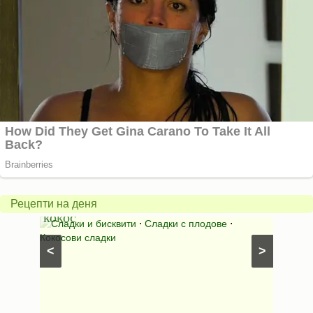
Бисквити
с
горски
Млеч
плодове
салат
и
*Зим
Рецепти на деня
кокос
ден*
иши с
Сладки и бисквити
⋅
Сладки с плодове
⋅
Салат
Кокосови сладки
⋅
Салати
<
>
рецепти