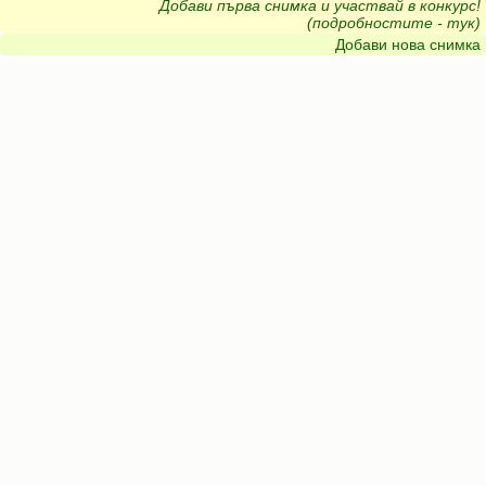
Добави първа снимка и участвай в конкурс!
(подробностите - тук)
Добави нова снимка