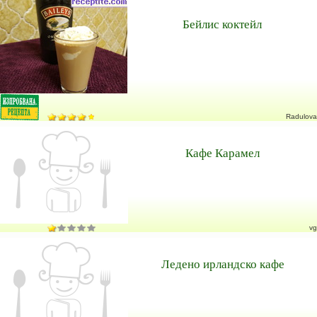
Бейлис коктейл
Radulova
Кафе Карамел
vg
Ледено ирландско кафе