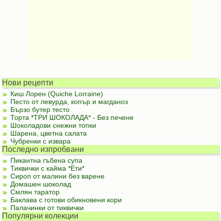
Нови рецепти
Киш Лорен (Quiche Lorraine)
Песто от левурда, копър и магданоз
Бързо бутер тесто
Торта *ТРИ ШОКОЛАДА* - Без печене
Шоколадови снежни топки
Шарена, цветна салата
Чубренки с извара
Последно изпробвани
Пикантна гъбена супа
Тиквички с кайма *Ети*
Сироп от малини без варене
Домашен шоколад
Смлян таратор
Баклава с готови обикновени кори
Палачинки от тиквички
Популярни колекции