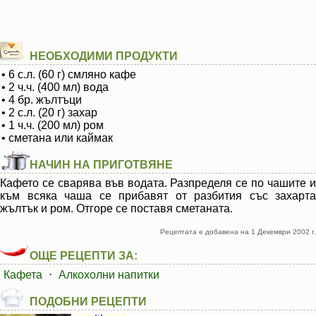
НЕОБХОДИМИ ПРОДУКТИ
• 6 с.л. (60 г) смляно кафе
• 2 ч.ч. (400 мл) вода
• 4 бр. жълтъци
• 2 с.л. (20 г) захар
• 1 ч.ч. (200 мл) ром
• сметана или каймак
НАЧИН НА ПРИГОТВЯНЕ
Кафето се сварява във водата. Разпределя се по чашите и
към всяка чаша се прибавят от разбития със захарта
жълтък и ром. Отгоре се поставя сметаната.
Рецептата е добавена на 1 Декември 2002 г.
ОЩЕ РЕЦЕПТИ ЗА:
Кафета
⋅
Алкохолни напитки
ПОДОБНИ РЕЦЕПТИ