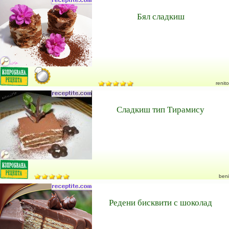
Бял сладкиш
renito
Сладкиш тип Тирамису
beni
Редени бисквити с шоколад