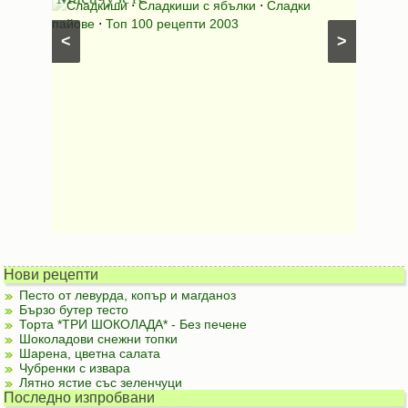
⋅
Сладкиши
⋅
Сладкиши с ябълки
⋅
Сладки
Соден
лени
пайове
⋅
Топ 100 рецепти 2003
питки (б
<
>
Нови рецепти
Песто от левурда, копър и магданоз
Бързо бутер тесто
Торта *ТРИ ШОКОЛАДА* - Без печене
Шоколадови снежни топки
Шарена, цветна салата
Чубренки с извара
Лятно ястие със зеленчуци
Последно изпробвани