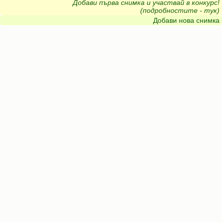
Добави първа снимка и участвай в конкурс!
(подробностите - тук)
Добави нова снимка