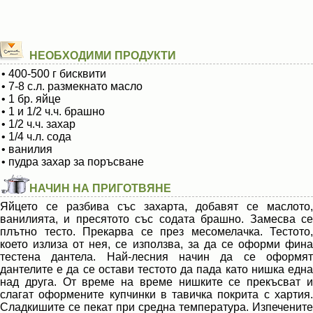
НЕОБХОДИМИ ПРОДУКТИ
• 400-500 г бисквити
• 7-8 с.л. размекнато масло
• 1 бр. яйце
• 1 и 1/2 ч.ч. брашно
• 1/2 ч.ч. захар
• 1/4 ч.л. сода
• ванилия
• пудра захар за поръсване
НАЧИН НА ПРИГОТВЯНЕ
Яйцето се разбива със захарта, добавят се маслото,
ванилията, и пресятото със содата брашно. Замесва се
плътно тесто. Прекарва се през месомелачка. Тестото,
което излиза от нея, се използва, за да се оформи фина
тестена дантела. Най-лесния начин да се оформят
дантелите е да се остави тестото да пада като нишка една
над друга. От време на време нишките се прекъсват и
слагат оформените купчинки в тавичка покрита с хартия.
Сладкишите се пекат при средна температура. Изпечените