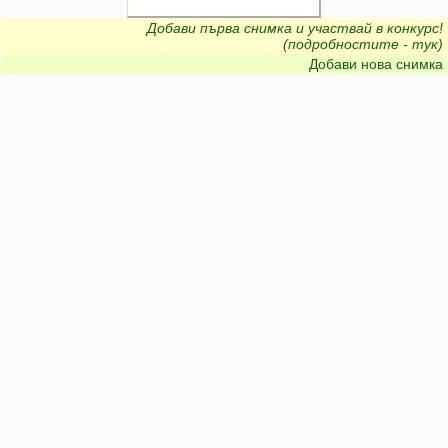
Добави първа снимка и участвай в конкурс!
(подробностите - тук)
Добави нова снимка