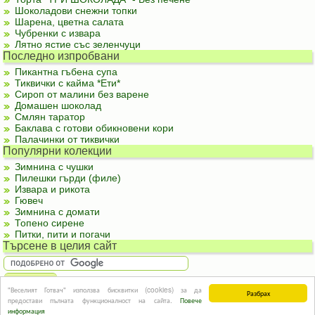
Шоколадови снежни топки
Шарена, цветна салата
Чубренки с извара
Лятно ястие със зеленчуци
Последно изпробвани
Пикантна гъбена супа
Тиквички с кайма *Ети*
Сироп от малини без варене
Домашен шоколад
Смлян таратор
Баклава с готови обикновени кори
Палачинки от тиквички
Популярни колекции
Зимнина с чушки
Пилешки гърди (филе)
Извара и рикота
Гювеч
Зимнина с домати
Топено сирене
Питки, пити и погачи
Търсене в целия сайт
"Веселият Готвач" използва бисквитки (cookies) за да
Разбрах
За реклама
|
За контакти
|
Подкрепете ни
|
Правила и условия
|
Полезна
предостави пълната функционалност на сайта.
Повече
информация
© Информацията в този сайт или части от нея не могат да бъдат използвани без
информация