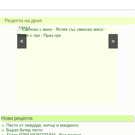
карто
Свинско
с
с
бърка
Рецепти на деня
праз
яйца
 с
Свинско с вино
⋅
Ястия със свинско месо
⋅
Карто
ушки
⋅
Ястия с лук
⋅
Праз лук
Картофе
<
>
ени
Предяст
Нови рецепти
Песто от левурда, копър и магданоз
Бързо бутер тесто
Торта *ТРИ ШОКОЛАДА* - Без печене