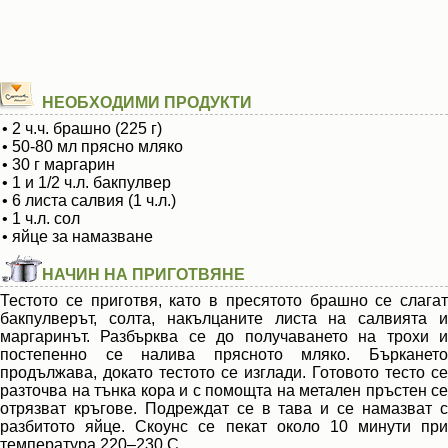
НЕОБХОДИМИ ПРОДУКТИ
• 2 ч.ч. брашно (225 г)
• 50-80 мл прясно мляко
• 30 г маргарин
• 1 и 1/2 ч.л. бакпулвер
• 6 листа салвия (1 ч.л.)
• 1 ч.л. сол
• яйце за намазване
НАЧИН НА ПРИГОТВЯНЕ
Тестото се приготвя, като в пресятото брашно се слагат
бакпулверът, солта, накълцаните листа на салвията и
маргаринът. Разбърква се до получаването на трохи и
постепенно се налива прясното мляко. Бъркането
продължава, докато тестото се изглади. Готовото тесто се
разточва на тънка кора и с помощта на метален пръстен се
отрязват кръгове. Подреждат се в тава и се намазват с
разбитото яйце. Скоунс се пекат около 10 минути при
температура 220–230 С.