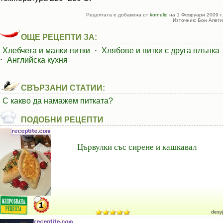
Рецептата е добавена от
korneliq
на 1 Февруари 2009 г.
Източник: Бон Апети
ОЩЕ РЕЦЕПТИ ЗА:
Хлебчета и малки питки
⋅
Хлябове и питки с друга плънка
⋅
Английска кухня
СВЪРЗАНИ СТАТИИ:
С какво да намажем питката?
ПОДОБНИ РЕЦЕПТИ
Цървулки със сирене и кашкавал
desyj