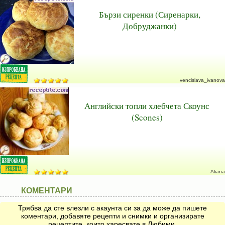
Бързи сиренки (Сиренарки,
Добруджанки)
vencislava_ivanova
Английски топли хлебчета Скоунс
(Scones)
Aliana
КОМЕНТАРИ
Трябва да сте влезли с акаунта си за да може да пишете
коментари, добавяте рецепти и снимки и организирате
рецептите, които харесвате в Любими.