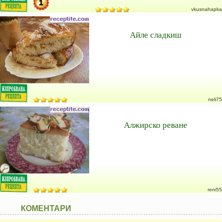
vkusnahapka
Айле сладкиш
neli75
Алжирско реване
reni55
КОМЕНТАРИ