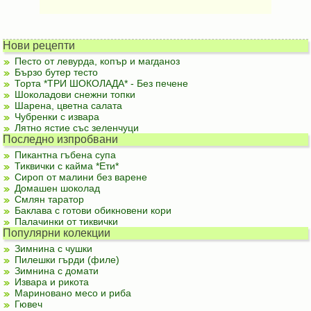
Нови рецепти
Песто от левурда, копър и магданоз
Бързо бутер тесто
Торта *ТРИ ШОКОЛАДА* - Без печене
Шоколадови снежни топки
Шарена, цветна салата
Чубренки с извара
Лятно ястие със зеленчуци
Последно изпробвани
Пикантна гъбена супа
Тиквички с кайма *Ети*
Сироп от малини без варене
Домашен шоколад
Смлян таратор
Баклава с готови обикновени кори
Палачинки от тиквички
Популярни колекции
Зимнина с чушки
Пилешки гърди (филе)
Зимнина с домати
Извара и рикота
Мариновано месо и риба
Гювеч