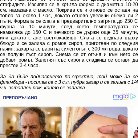
стафидите. Изсипва се в кръгла форма с диаметър 18-20
см, намазана с масло. Покрива се и отново се оставя на
топло за около 1 час, докато отново увеличи обема си 2
пъти. Формата се слага в предварително загрята до 230 С
фурна за 10 минути, след което температурата се
намалява до 150 С и печивото се държи още 35 минути,
или докато стане светлокафяво. Слага се веднага върху
блюдо и се залива с ромов сироп, пригот­вен по следния
начин: захарта се вари на силен огън с 300 мл вода, докато
се получи гъст сироп. Снема се от огъ­ня и към него се
добавя ромът. Залетият със сиропа сладкиш се оставя да
престои 3-4 часа.
За да бъде поднасянето по-ефектно, той може да се
фламбира - посипва се с 3 с.л. пудра захар и се залива с 1/4
ч.ч. затоплен ром, който се запалва.