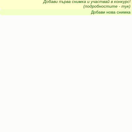
Добави първа снимка и участвай в конкурс!
(подробностите - тук)
Добави нова снимка