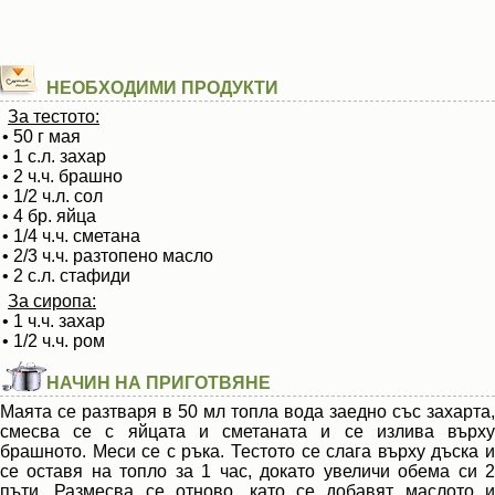
НЕОБХОДИМИ ПРОДУКТИ
За тестото:
• 50 г мая
• 1 с.л. захар
• 2 ч.ч. брашно
• 1/2 ч.л. сол
• 4 бр. яйца
• 1/4 ч.ч. сметана
• 2/3 ч.ч. разтопено масло
• 2 с.л. стафиди
За сиропа:
• 1 ч.ч. захар
• 1/2 ч.ч. ром
НАЧИН НА ПРИГОТВЯНЕ
Маята се разтваря в 50 мл топла вода заедно със захарта,
смесва се с яйцата и сметаната и се излива върху
брашното. Меси се с ръка. Тестото се слага върху дъска и
се оставя на топло за 1 час, докато увеличи обема си 2
пъти. Размесва се отново, като се добавят маслото и