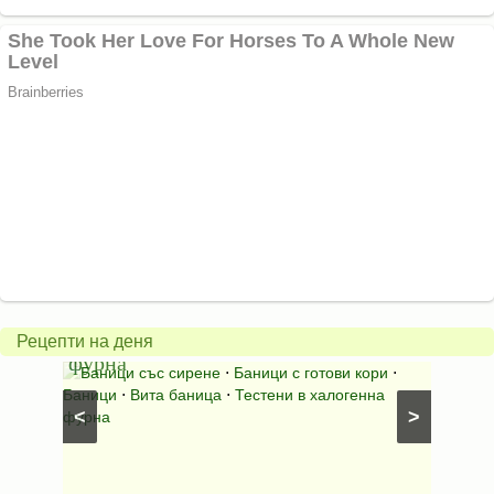
Вита
баница
Пълн
в
шара
халогенна
за
Рецепти на деня
фурна
Нику
⋅
Ястия
Баници със сирене
⋅
Баници с готови кори
⋅
Пълне
шунка
⋅
Баници
⋅
Вита баница
⋅
Тестени в халогенна
⋅
Риба н
<
>
фурна