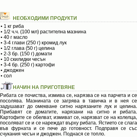
НЕОБХОДИМИ ПРОДУКТИ
• 1 кг риба
• 1/2 ч.ч. (100 мл) растителна мазнина
• 40 г масло
• 3-4 глави (250 г) кромид лук
• 1/2 глава (50 г) целина
• 2-3 бр. (150 г) домати
• 10 скилидки чесън
• 3-4 бр. (250 г) картофи
• джоджен
• сол
НАЧИН НА ПРИГОТВЯНЕ
Рибата се почиства, измива се, нарязва се на парчета и се
посолява. Мазнината се загрява в тавичка и в нея се
задушават до омекване ситно нарязаните лук и целина.
Прибавят се доматите, нарязани на ситно и рибата.
Картофите се обелват, измиват се, нарязват се на колелца,
посоляват се и се нареждат върху рибата. Ястието се слага
във фурната и се пече до готовност. Подправя се със
счукания чесън и джоджен. Поднася се топло.