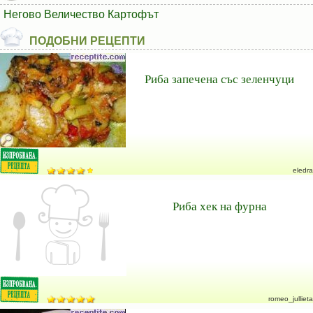
Негово Величество Картофът
ПОДОБНИ РЕЦЕПТИ
Риба запечена със зеленчуци
eledra
Риба хек на фурна
romeo_jullieta