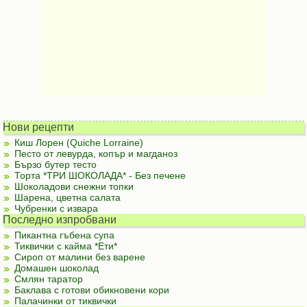
Нови рецепти
Киш Лорен (Quiche Lorraine)
Песто от левурда, копър и магданоз
Бързо бутер тесто
Торта *ТРИ ШОКОЛАДА* - Без печене
Шоколадови снежни топки
Шарена, цветна салата
Чубренки с извара
Последно изпробвани
Пикантна гъбена супа
Тиквички с кайма *Ети*
Сироп от малини без варене
Домашен шоколад
Смлян таратор
Баклава с готови обикновени кори
Палачинки от тиквички