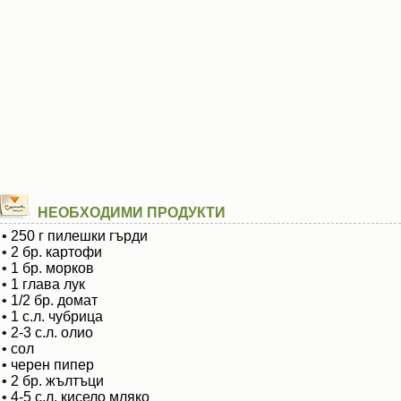
НЕОБХОДИМИ ПРОДУКТИ
• 250 г пилешки гърди
• 2 бр. картофи
• 1 бр. морков
• 1 глава лук
• 1/2 бр. домат
• 1 с.л. чубрица
• 2-3 с.л. олио
• сол
• черен пипер
• 2 бр. жълтъци
• 4-5 с.л. кисело мляко