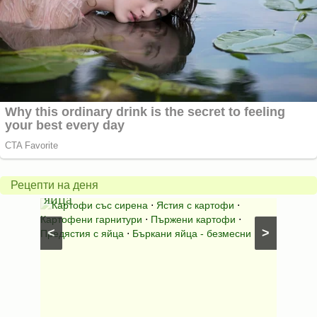
Пържени
картофки
Теле
с
джол
бъркани
в
Рецепти на деня
яйца
гърне
со
⋅
Картофи със сирена
⋅
Ястия с картофи
⋅
Ястия
Картофени гарнитури
⋅
Пържени картофи
⋅
телешко
<
>
Предястия с яйца
⋅
Бъркани яйца - безмесни
Телешко