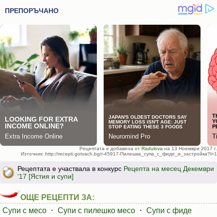
Рецептата е добавена от
Radulova
на 13 Ноември 2017 г.
Източник: http://recepti.gotvach.bg/r-45917-Пилешка_супа_с_фиде_и_застройка?l=1
Рецептата е участвала в конкурс
Рецепта на месец Декември
'17 [Ястия и супи]
ОЩЕ РЕЦЕПТИ ЗА:
Супи с месо
⋅
Супи с пилешко месо
⋅
Супи с фиде