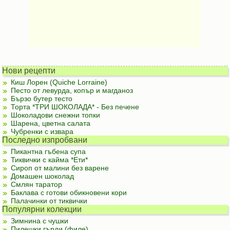
Нови рецепти
Киш Лорен (Quiche Lorraine)
Песто от левурда, копър и магданоз
Бързо бутер тесто
Торта *ТРИ ШОКОЛАДА* - Без печене
Шоколадови снежни топки
Шарена, цветна салата
Чубренки с извара
Последно изпробвани
Пикантна гъбена супа
Тиквички с кайма *Ети*
Сироп от малини без варене
Домашен шоколад
Смлян таратор
Баклава с готови обикновени кори
Палачинки от тиквички
Популярни колекции
Зимнина с чушки
Пилешки гърди (филе)