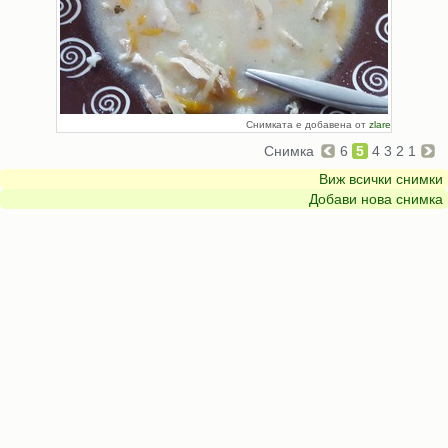
Снимката е добавена от
zlare
Снимка
6
5
4
3
2
1
Виж всички снимки
Добави нова снимка