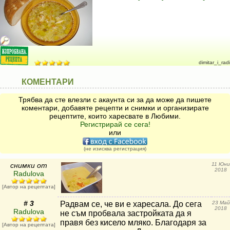
dimitar_i_radi
КОМЕНТАРИ
Трябва да сте влезли с акаунта си за да може да пишете
коментари, добавяте рецепти и снимки и организирате
рецептите, които харесвате в Любими.
Регистрирай се сега!
или
(не изисква регистрация)
снимки от
11 Юни
2018
Radulova
[Автор на рецептата]
# 3
Радвам се, че ви е харесала. До сега
23 Май
2018
Radulova
не съм пробвала застройката да я
правя без кисело мляко. Благодаря за
[Автор на рецептата]