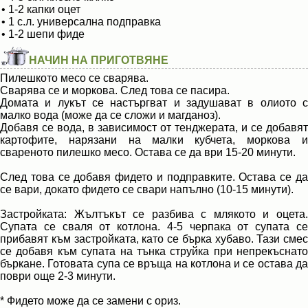
• 1-2 капки оцет
• 1 с.л. универсална подправка
• 1-2 шепи фиде
НАЧИН НА ПРИГОТВЯНЕ
Пилешкото месо се сварява.
Сварява се и моркова. След това се пасира.
Домата и лукът се настъргват и задушават в олиото с
малко вода (може да се сложи и магданоз).
Добавя се вода, в зависимост от тенджерата, и се добавят
картофите, нарязани на малки кубчета, моркова и
свареното пилешко месо. Остава се да ври 15-20 минути.
След това се добавя фидето и подправките. Остава се да
се вари, докато фидето се свари напълно (10-15 минути).
Застройката: Жълтъкът се разбива с млякото и оцета.
Супата се сваля от котлона. 4-5 черпака от супата се
прибавят към застройката, като се бърка хубаво. Тази смес
се добавя към супата на тънка струйка при непрекъснато
бъркане. Готовата супа се връща на котлона и се остава да
поври още 2-3 минути.
* Фидето може да се замени с ориз.