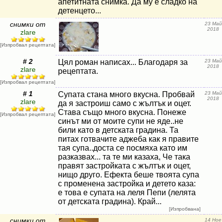
апетитната снимка. Да му е сладко на
детенцето...
снимки от
23 Май
2018
zlare
[Изпробвал рецептата]
# 2
Цял роман написах... Благодаря за
23 Май
2018
zlare
рецептата.
[Изпробвал рецептата]
# 1
Супата стана много вкусна. Пробвай
23 Май
2018
zlare
да я застроиш само с жълтък и оцет.
Става също много вкусна. Понеже
[Изпробвал рецептата]
синът ми от моите супи не яде..не
били като в детската градина. Та
питах готвачите аджеба как я правите
тая супа..доста се посмяха като им
разказвах... та те ми казаха, Че така
правят застройката с жълтък и оцет,
нищо друго. Ефекта беше твоята супа
с променена застройка и детето каза:
е това е супата на леля Пепи (лелята
от детската градина). Край...
[Изпробвана]
снимки от
14 Ное