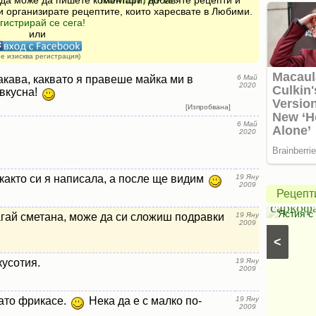
 да може да пишете коментари, добавяте рецепти и
и организирате рецептите, които харесвате в Любими.
гистрирай се сега!
или
не изисква регистрация)
акава, каквато я правеше майка ми в
6 Май
2020
 вкусна!
Крем
[Изпробвана]
6 Май
с
2020
чиа
Печено
и
пиле
както си я написала, а после ще видим
19 Яну
кокосово
в
2009
Рецепт
мляко
саркоф
Кокосови кремове
⋅
Вегански рецепти
⋅
Постни
Ястия с
агай сметана, може да си сложиш подравки
19 Яну
2009
десерти
⋅
Вегански десерти
⋅
Кремове, парфета и
<
желета
⋅
Ягодови кремове
⋅
Кремове с горски
плодове
кусотия.
19 Яну
2009
като фрикасе.
Нека да е с малко по-
19 Яну
2009