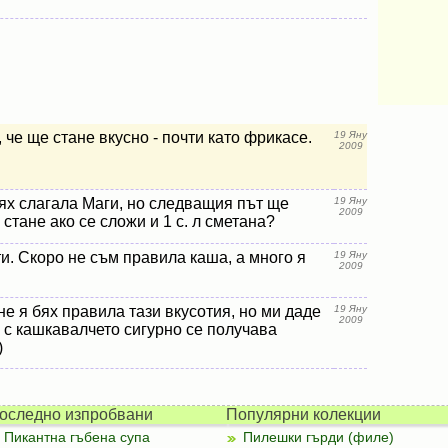
 че ще стане вкусно - почти като фрикасе.
19 Яну
2009
ях слагала Маги, но следващия път ще
19 Яну
2009
 стане ако се сложи и 1 с. л сметана?
и. Скоро не съм правила каша, а много я
19 Яну
2009
не я бях правила тази вкусотия, но ми даде
19 Яну
2009
и с кашкавалчето сигурно се получава
)
оследно изпробвани
Популярни колекции
Пикантна гъбена супа
Пилешки гърди (филе)