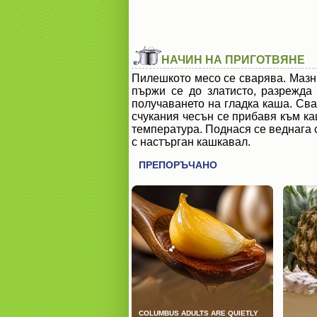
НАЧИН НА ПРИГОТВЯНЕ
Пилешкото месо се сварява. Мазни
пържи се до златисто, разрежда
получаването на гладка каша. Сва
счукания чесън се прибавя към ка
температура. Поднася се веднага 
с настърган кашкавал.