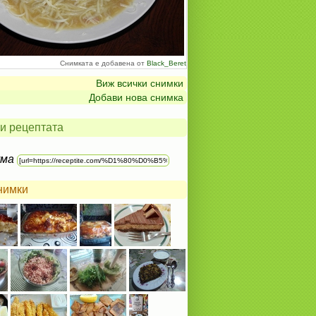
Снимката е добавена от
Black_Beret
Виж всички снимки
Добави нова снимка
и рецептата
ума
нимки