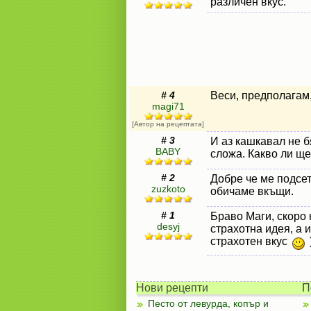
различен вкус.
# 4
Веси, предполагам,
magi71
[Автор на рецептата]
# 3
И аз кашкавал не б
BABY
сложа. Какво ли ще
# 2
Добре че ме подсет
zuzkoto
обичаме вкъщи.
# 1
Браво Маги, скоро 
desyj
страхотна идея, а 
страхотен вкус
Нови рецепти
П
Песто от левурда, копър и