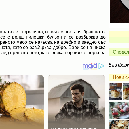
ната се сгорещява, в нея се поставя брашното,
 се с врящ пилешки бульон и се разбърква до
реното месо се накъсва на дребно и заедно със
шата, като се разбърква добре. Вари се на ниска
Сподел
след приготвянето, като всяка порция се поръсва
Във фор
Нови с