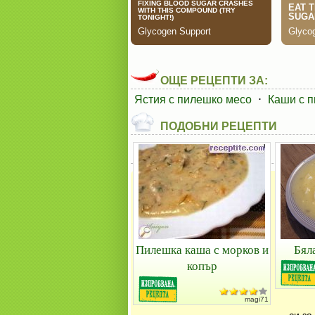
ОЩЕ РЕЦЕПТИ ЗА:
Ястия с пилешко месо
⋅
Каши с п
ПОДОБНИ РЕЦЕПТИ
Пилешка каша с морков и
Бял
копър
magi71