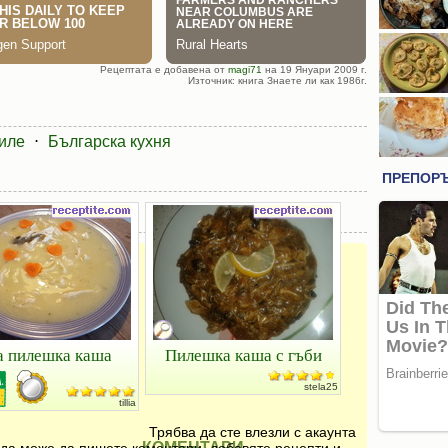
Рецептата е добавена от
magi71
на 19 Януари 2009 г.
Източник: книга Знаете ли как 1986г.
иле
⋅
Българска кухня
а пилешка каша
Пилешка каша с гъби
stela25
tillia
Трябва да сте влезли с акаунта
КОМЕНТАРИ