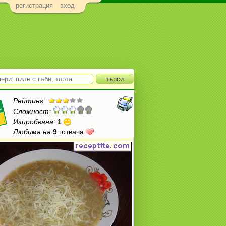
регистрация
вход
Рейтинг:
Сложност:
Изпробвана:
1
Любима на
9
готвача