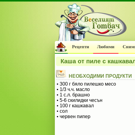
Рецепти
Любими
Сним
Каша от пиле с кашкава
НЕОБХОДИМИ ПРОДУКТИ
• 300 г бяло пилешко месо
• 1/3 ч.ч. масло
• 1 с.л. брашно
• 5-6 скилидки чесън
• 100 г кашкавал
• сол
• червен пипер