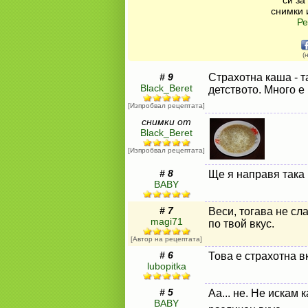
си за
снимки 
Ре
(
# 9
Страхотна каша - т
Black_Beret
детството. Много е
[Изпробвал рецептата]
снимки от
Black_Beret
[Изпробвал рецептата]
# 8
Ще я направя така 
BABY
# 7
Веси, тогава не сл
magi71
по твой вкус.
[Автор на рецептата]
# 6
Това е страхотна в
lubopitka
# 5
Аа... не. Не искам 
BABY