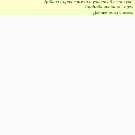
Добави първа снимка и участвай в конкурс!
(подробностите - тук)
Добави нова снимка