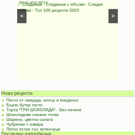
Масачузетс
мама
⋅
Сладкиши
⋅
Сладкиши с ябълки
⋅
Сладки
Соден
лени
пайове
⋅
Топ 100 рецепти 2003
питки (б
<
>
Нови рецепти
Песто от левурда, копър и магданоз
Бързо бутер тесто
Торта *ТРИ ШОКОЛАДА* - Без печене
Шоколадови снежни топки
Шарена, цветна салата
Чубренки с извара
Лятно ястие със зеленчуци
Последно изпробвани