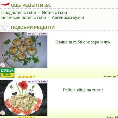
ОЩЕ РЕЦЕПТИ ЗА:
Предястия с гъби
⋅
Ястия с гъби
⋅
Безмесни ястия с гъби
⋅
Английска кухня
ПОДОБНИ РЕЦЕПТИ
Пълнени гъби с извара и лук
temenuga2
Гъби с яйца на тиган
tsura_78