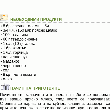
НЕОБХОДИМИ ПРОДУКТИ
• 8 бр. средно големи гъби
• 3/4 ч.ч. (150 мл) прясно мляко
• 100 г сланина
• 60 г твърдо сирене
• 1 с.л. (10 г) галета
• 1 бр. жълтък
• 1 ч.л. горчица
• парченце лук
• магданоз
• черен пипер
• сол
• 8 кръгчета домати
• олио
НАЧИН НА ПРИГОТВЯНЕ
Почистените калпачета и пънчета на гъбите се попарват
във врящо прясно мляко, след което се подсушават.
Стопява се нарязаната на кубчета сланина, изваждат се
пръжките, изпържва се ситно нарязания лук в останалата