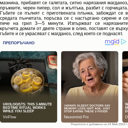
мазнина, прибавят се галетата, ситно нарязания магданоз,
пръжките, черен пипер, сол и жълтъка, разбит с горчицата.
Гъбите се пълнят с приготвената плънка, забождат се в
средата пънчетата, поръсва се с настъргано сирене и се
пече на грил 3—5 минути. Изпържват се нарязаните
кръгчета домати от двете страни в олио, поставят се върху
гъбите и се украсяват с магданоз, след което се поднасят.
Рецептата е добавена на 24 Май 2003 г.