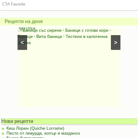
баница
Пълн
в
шара
халогенна
за
Рецепти на деня
фурна
Нику
⋅
Ястия
Баници със сирене
⋅
Баници с готови кори
⋅
Пълне
шунка
⋅
Баници
⋅
Вита баница
⋅
Тестени в халогенна
⋅
Риба н
<
>
фурна
Нови рецепти
Киш Лорен (Quiche Lorraine)
Песто от левурда, копър и магданоз