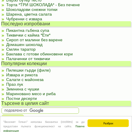
Бързо бутер тесто
Торта *ТРИ ШОКОЛАДА* - Без печене
Шоколадови снежни топки
Шарена, цветна салата
Чубренки с извара
Последно изпробвани
Пикантна гъбена супа
Тиквички с кайма *Ети*
Сироп от малини без варене
Домашен шоколад
Смлян таратор
Баклава с готови обикновени кори
Палачинки от тиквички
Популярни колекции
Пилешки гърди (филе)
Извара и рикота
Салати с майонеза
Праз лук
Зимнина с чушки
Мариновано месо и риба
Постни десерти
Търсене в целия сайт
"Веселият Готвач" използва бисквитки (cookies) за да
Разбрах
За реклама
|
За контакти
|
Подкрепете ни
|
Правила и условия
|
Полезна
предостави пълната функционалност на сайта.
Повече
информация
© Информацията в този сайт или части от нея не могат да бъдат използвани без
информация