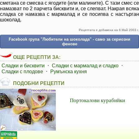
сметана се смесва с ягодите (или малините). С тази смес се
намазват по 2 парчета бисквити и, се слепват. Накрая всяка
сладка се намазва с мармалад и се посипва с настърган
шоколад.
Рецептата е добавена на 8 Май 2003 г.
Facebook група "Любители на шоколада" - само за сериозни
фенове
ОЩЕ РЕЦЕПТИ ЗА:
Сладки и бисквити
⋅
Сладки с мармалад и сладко
⋅
Сладки с плодове
⋅
Румънска кухня
ПОДОБНИ РЕЦЕПТИ
Портокалови курабийки