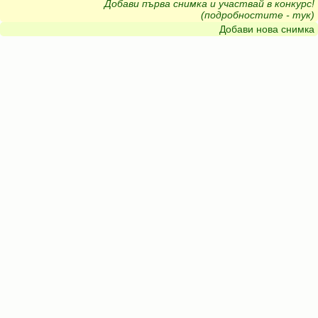
Добави първа снимка и участвай в конкурс!
(подробностите - тук)
Добави нова снимка