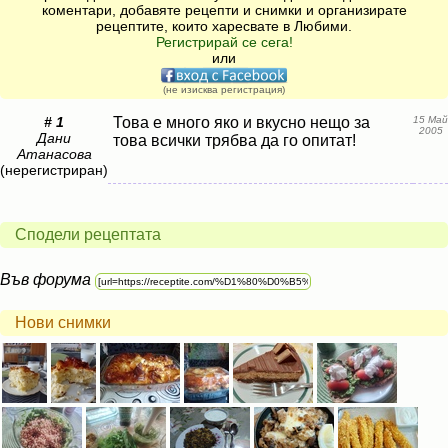
коментари, добавяте рецепти и снимки и организирате
рецептите, които харесвате в Любими.
Регистрирай се сега!
или
(не изисква регистрация)
# 1
Това е много яко и вкусно нещо за
15 Май
2005
Дани
това всички трябва да го опитат!
Атанасова
(нерегистриран)
Сподели рецептата
Във форума
Нови снимки