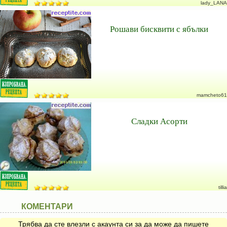
lady_LANA
Рошави бисквити с ябълки
mamcheto61
Сладки Асорти
tillia
КОМЕНТАРИ
Трябва да сте влезли с акаунта си за да може да пишете