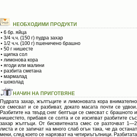
НЕОБХОДИМИ ПРОДУКТИ
• 6 бр. яйца
• 3/4 ч.ч. (150 г) пудра захар
• 1/2 ч.ч. (100 г) пшеничено брашно
• 50 г нишесте
• щипка сол
• лимонова кора
• ягоди или малини
• разбита сметана
• мармалад
• шоколад
НАЧИН НА ПРИГОТВЯНЕ
Пудрата захар, жълтъците и лимоновата кора внимателно
се смесват и се разбиват, докато масата почти се удвои.
Разбитите на твърд сняг белтъци се смесват с брашното и
нишестето, прибавя се солта и се изсипват разбитите със
захар жълтъци. От бисквитената смес се разточват 1—2
листа и се запичат на много слаб огън така, че да останат
меки, след което се нарязват на четириъгълници. Разбитата