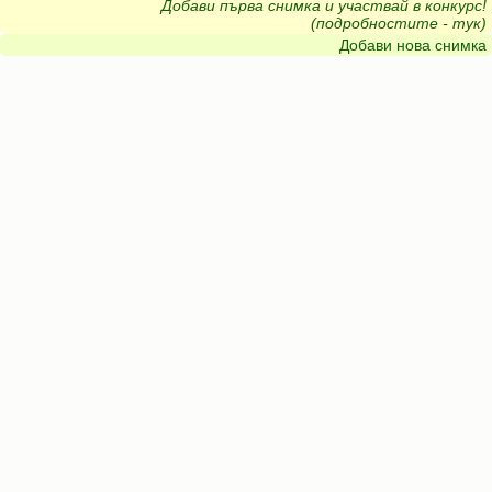
Добави първа снимка и участвай в конкурс!
(подробностите - тук)
Добави нова снимка