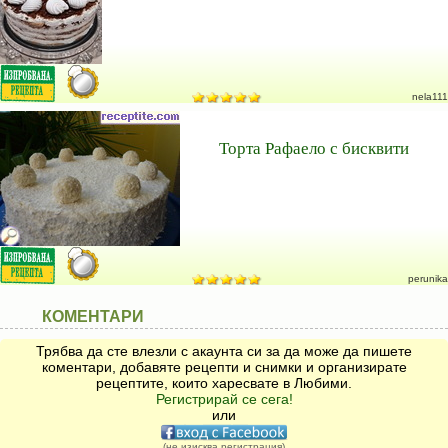
nela111
Торта Рафаело с бисквити
perunika
КОМЕНТАРИ
Трябва да сте влезли с акаунта си за да може да пишете
коментари, добавяте рецепти и снимки и организирате
рецептите, които харесвате в Любими.
Регистрирай се сега!
или
(не изисква регистрация)