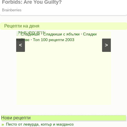
Американски
ябълков
Соден
пай
питка
от
на
Рецепти на деня
Масачузетс
мама
⋅
Сладкиши
⋅
Сладкиши с ябълки
⋅
Сладки
Соден
лени
пайове
⋅
Топ 100 рецепти 2003
питки (б
<
>
Нови рецепти
Песто от левурда, копър и магданоз