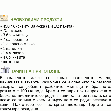
НЕОБХОДИМИ ПРОДУКТИ
• 450 г бисквити Закуска (1 и 1/2 пакета)
• 75 г масло
• 3 бр. жълтъци
• 7 с.л. брашно
• 1 л прясно мляко
• 1 ванилия
• 1 ч.ч. захар
• 4 бр. кивита
• шоколад
НАЧИН НА ПРИГОТВЯНЕ
В свареното мляко се сипват разтопеното масло,
ванилията и захарта. Разбърква се и след като се разтопи
захарта, се добавят разбитите жълтъци и брашното,
размито с 100 мл вода. Кремът се вари при непрекъснато
бъркане. Бисквитите се редят в тавичка на три пласта, като
всеки се залива с крем и върху него се редят резенчета
киви. Най-отгоре се настъргва шоколад. Тортата се
консумира охладена.