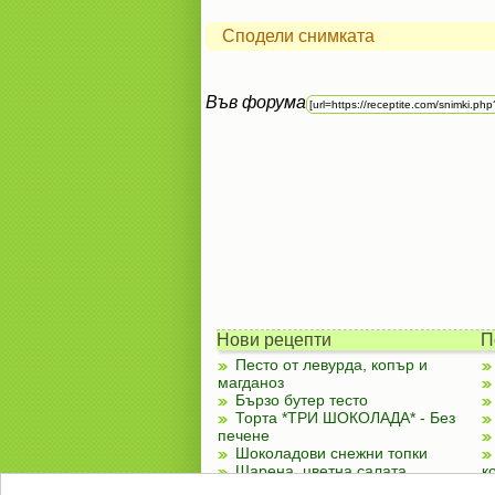
Сподели снимката
Във форума
Нови рецепти
П
Песто от левурда, копър и
магданоз
Бързо бутер тесто
Торта *ТРИ ШОКОЛАДА* - Без
печене
Шоколадови снежни топки
Шарена, цветна салата
к
Чубренки с извара