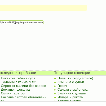
оследно изпробвани
Популярни колекции
Пикантна гъбена супа
Пилешки гърди (филе)
Тиквички с кайма *Ети*
Зимнина с чушки
Сироп от малини без варене
Гювеч
Домашен шоколад
Салати с майонеза
Смлян таратор
Зимнина с домати
Баклава с готови обикновени
Извара и рикота
ори
Топено сирене
Палачинки от тиквички