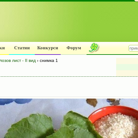
ки
Статии
Конкурси
Форум
зов лист - II вид
› снимка 1