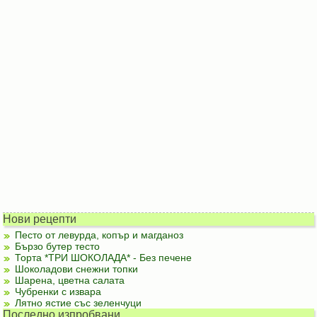
Нови рецепти
Песто от левурда, копър и магданоз
Бързо бутер тесто
Торта *ТРИ ШОКОЛАДА* - Без печене
Шоколадови снежни топки
Шарена, цветна салата
Чубренки с извара
Лятно ястие със зеленчуци
Последно изпробвани