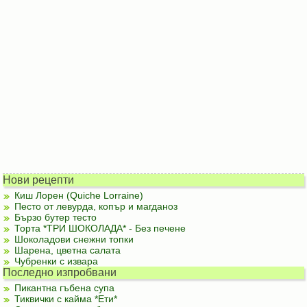
Нови рецепти
Киш Лорен (Quiche Lorraine)
Песто от левурда, копър и магданоз
Бързо бутер тесто
Торта *ТРИ ШОКОЛАДА* - Без печене
Шоколадови снежни топки
Шарена, цветна салата
Чубренки с извара
Последно изпробвани
Пикантна гъбена супа
Тиквички с кайма *Ети*