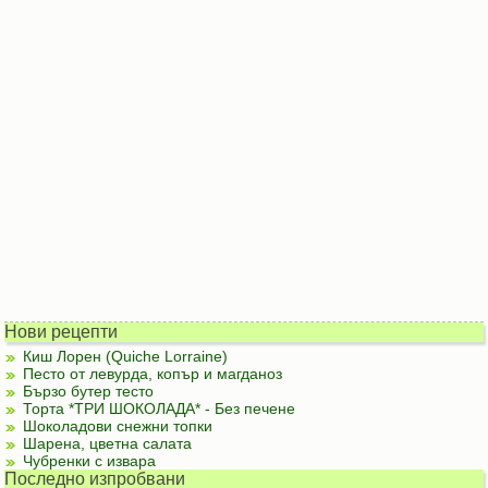
Нови рецепти
Киш Лорен (Quiche Lorraine)
Песто от левурда, копър и магданоз
Бързо бутер тесто
Торта *ТРИ ШОКОЛАДА* - Без печене
Шоколадови снежни топки
Шарена, цветна салата
Чубренки с извара
Последно изпробвани