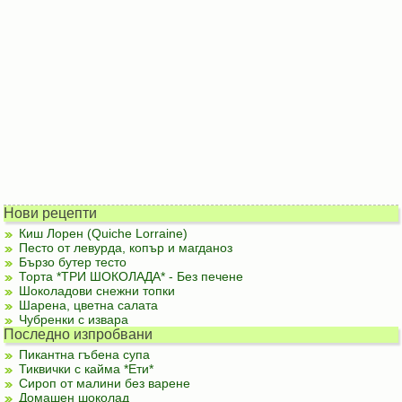
Нови рецепти
Киш Лорен (Quiche Lorraine)
Песто от левурда, копър и магданоз
Бързо бутер тесто
Торта *ТРИ ШОКОЛАДА* - Без печене
Шоколадови снежни топки
Шарена, цветна салата
Чубренки с извара
Последно изпробвани
Пикантна гъбена супа
Тиквички с кайма *Ети*
Сироп от малини без варене
Домашен шоколад