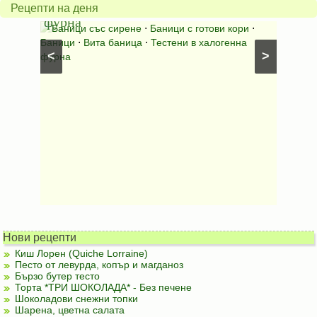
халогенна
за
Рецепти на деня
фурна
Нику
⋅
Ястия
Баници със сирене
⋅
Баници с готови кори
⋅
Пълне
шунка
⋅
Баници
⋅
Вита баница
⋅
Тестени в халогенна
⋅
Риба н
<
>
фурна
Нови рецепти
Киш Лорен (Quiche Lorraine)
Песто от левурда, копър и магданоз
Бързо бутер тесто
Торта *ТРИ ШОКОЛАДА* - Без печене
Шоколадови снежни топки
Шарена, цветна салата