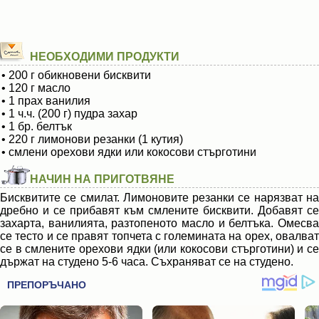
НЕОБХОДИМИ ПРОДУКТИ
• 200 г обикновени бисквити
• 120 г масло
• 1 прах ванилия
• 1 ч.ч. (200 г) пудра захар
• 1 бр. белтък
• 220 г лимонови резанки (1 кутия)
• смлени орехови ядки или кокосови стърготини
НАЧИН НА ПРИГОТВЯНЕ
Бисквитите се смилат. Лимоновите резанки се нарязват на
дребно и се прибавят към смлените бисквити. Добавят се
захарта, ванилията, разтопеното масло и белтъка. Омесва
се тесто и се правят топчета с големината на орех, овалват
се в смлените орехови ядки (или кокосови стърготини) и се
държат на студено 5-6 часа. Съхраняват се на студено.