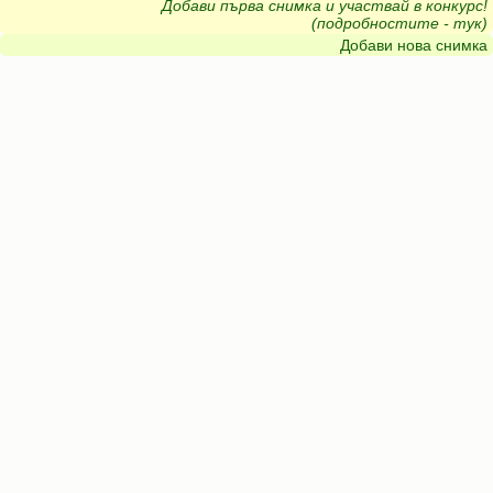
Добави първа снимка и участвай в конкурс!
(подробностите - тук)
Добави нова снимка