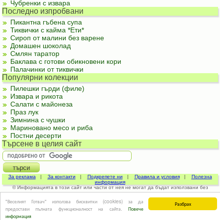
Чубренки с извара
Последно изпробвани
Пикантна гъбена супа
Тиквички с кайма *Ети*
Сироп от малини без варене
Домашен шоколад
Смлян таратор
Баклава с готови обикновени кори
Палачинки от тиквички
Популярни колекции
Пилешки гърди (филе)
Извара и рикота
Салати с майонеза
Праз лук
Зимнина с чушки
Мариновано месо и риба
Постни десерти
Търсене в целия сайт
За реклама
|
За контакти
|
Подкрепете ни
|
Правила и условия
|
Полезна
информация
© Информацията в този сайт или части от нея не могат да бъдат използвани без
изричното съгласие на авторите.
"Веселият Готвач" използва бисквитки (cookies) за да
Разбрах
предостави пълната функционалност на сайта.
Повече
информация