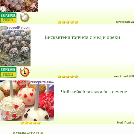
Svetlozarova
Бисквитени топчета с мед и орехи
kurnikova1980
Чийзкейк близалки без печене
Meri_Popins
КОМЕНТАРИ