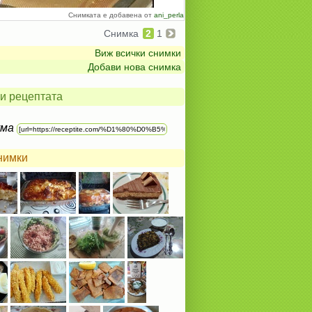
Снимката е добавена от
ani_perla
Снимка
2
1
Виж всички снимки
Добави нова снимка
и рецептата
ума
нимки