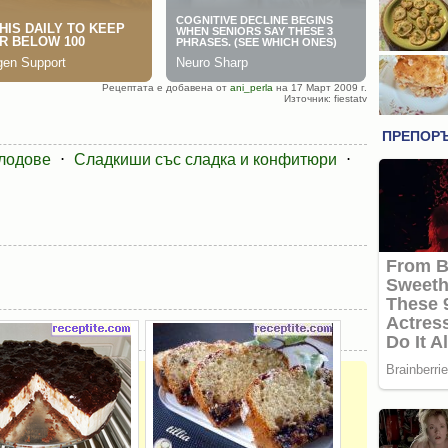
Рецептата е добавена от
ani_perla
на 17 Март 2009 г.
Източник: fiestatv
плодове
⋅
Сладкиши със сладка и конфитюри
⋅