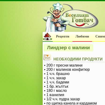
Рецепти
Любими
Сним
Линдзер с малини
НЕОБХОДИМИ ПРОДУКТИ
• 200 г пресни малини
• 200 г малинов конфитюр
• 1 ч.ч. брашно
• 1 ч.ч. захар
• 1 ч.ч. бадеми
• 1 бр. жълтък
• 180 г масло
• 1 ванилия
• 1/2 ч.ч. пудра захар
• по щипка канела и кардамом