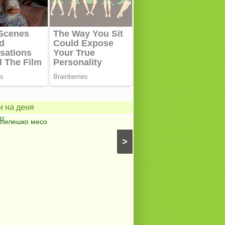
Постни
картофено-
гъбено-
грахови
и на деня
филии
Картофи на фурна
⋅
Безмесни ястия с кар
⋅
Постни ястия с картофи
⋅
Вегански ястия с
>
картофи
⋅
Ястия с картофи
⋅
Вегански рецепт
Безмесни ястия с грах