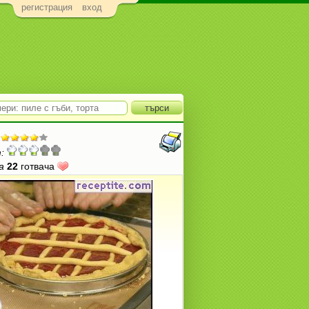
регистрация
вход
:
а
22
готвача