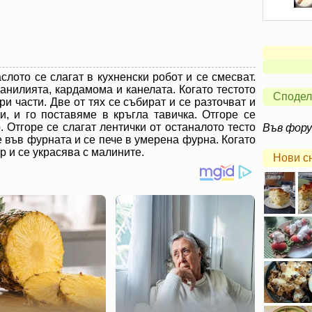
слото се слагат в кухненски робот и се смесват.
анилията, кардамома и канелата. Когато тестото
Сподел
ри части. Две от тях се събират и се разточват и
и, и го поставяме в кръгла тавичка. Отгоре се
Отгоре се слагат лентички от останалото тесто
Във фор
е във фурната и се пече в умерена фурна. Когато
р и се украсява с малините.
Нови с