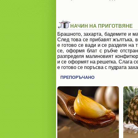
НАЧИН НА ПРИГОТВЯНЕ
Брашното, захарта, бадемите и ма
След това се прибавят жълтъка, в
е готово се вади и се разделя на т
се, оформя блат с ръбче отстран
разпределя малиновият конфитюр. 
и се оформят на решетка. Слага с
е готово се поръсва с пудрата заха