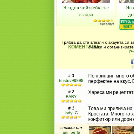
Ягодов чийзкейк със
Яго
сладко
до
blueberry6
Крем
с
Трябва да сте влезли с акаунта си 
чиа
КОМЕНТАРИ
снимки и организирате
Ре
и
кокосов
(
мляко
Кокосов
# 3
По принцип много об
десерти
⋅
В
hristov99999
перфектен на вкус.
желета
⋅
Я
плодове
# 2
Хареса ми рецептат
BABY
# 1
Това ми прилича на 
lady_G
Кростата. Много го 
конфитюр или дори 
снимки от
ani_perla