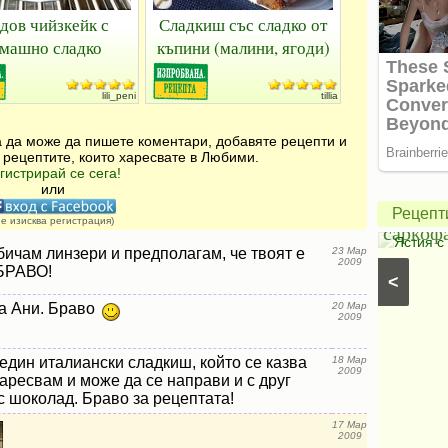
дов чийзкейк с
Сладкиш със сладко от
машно сладко
къпини (малини, ягоди)
lili_peni
tillia
за да може да пишете коментари, добавяте рецепти и
Печено
 рецептите, които харесвате в Любими.
гистрирай се сега!
пиле
или
о
в
Рецепт
не изисква регистрация)
саркофаг
и кремове
⋅
Вегански рецепти
⋅
Постни
Ястия с пилешко месо
ичам линзери и предполагам, че твоят е
23 Мар
егански десерти
⋅
Кремове, парфета и
2009
 БРАВО!
<
годови кремове
⋅
Кремове с горски
а Ани. Браво
20 Мар
2009
един италиански сладкиш, който се казва
18 Мар
2009
харесвам и може да се направи и с друг
с шоколад. Браво за рецептата!
17 Мар
2009