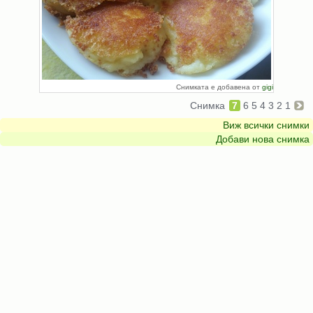
Снимката е добавена от
gigi
Снимка
7
6
5
4
3
2
1
Виж всички снимки
Добави нова снимка