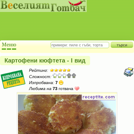
Картофени кюфтета - I вид
Рейтинг:
Сложност:
Изпробвана:
7
Любима на
73
готвача