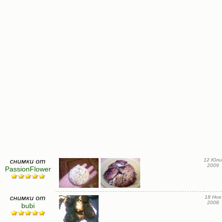
снимки от
12 Юли
2009
PassionFlower
снимки от
18 Ное
2008
bubi