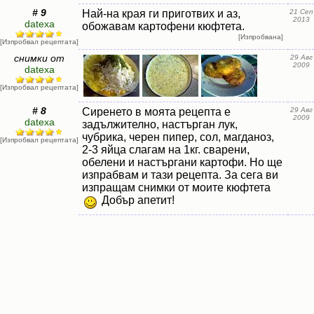
# 9
Най-на края ги приготвих и аз,
21 Сеп
2013
datexa
обожавам картофени кюфтета.
[Изпробвана]
[Изпробвал рецептата]
снимки от
29 Авг
2009
datexa
[Изпробвал рецептата]
# 8
Сиренето в моята рецепта е
29 Авг
2009
datexa
задължително, настърган лук,
чубрика, черен пипер, сол, магданоз,
[Изпробвал рецептата]
2-3 яйца слагам на 1кг. сварени,
обелени и настъргани картофи. Но ще
изпрабвам и тази рецепта. За сега ви
изпращам снимки от моите кюфтета
Добър апетит!