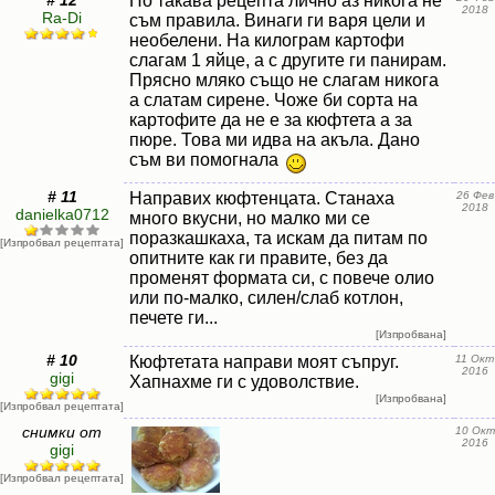
# 12
По такава рецепта лично аз никога не
2018
Ra-Di
съм правила. Винаги ги варя цели и
необелени. На килограм картофи
слагам 1 яйце, а с другите ги панирам.
Прясно мляко също не слагам никога
а слатам сирене. Чоже би сорта на
картофите да не е за кюфтета а за
пюре. Това ми идва на акъла. Дано
съм ви помогнала
# 11
Направих кюфтенцата. Станаха
26 Фев
2018
danielka0712
много вкусни, но малко ми се
поразкашкаха, та искам да питам по
[Изпробвал рецептата]
опитните как ги правите, без да
променят формата си, с повече олио
или по-малко, силен/слаб котлон,
печете ги...
[Изпробвана]
# 10
Кюфтетата направи моят съпруг.
11 Окт
2016
gigi
Хапнахме ги с удоволствие.
[Изпробвана]
[Изпробвал рецептата]
снимки от
10 Окт
2016
gigi
[Изпробвал рецептата]