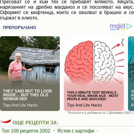
Пресоват се и към тях се прибавят млякото, яйцата,
нарязаният на дребно магданоз и се посоляват на вкус.
Оформят се кюфтенца, които се овалват в брашно и се
пържат в олиото.
Рецептата е добавена на 1 Декември 2002 г.
ОЩЕ РЕЦЕПТИ ЗА:
Топ 100 рецепти 2002
⋅
Ястия с картофи
⋅