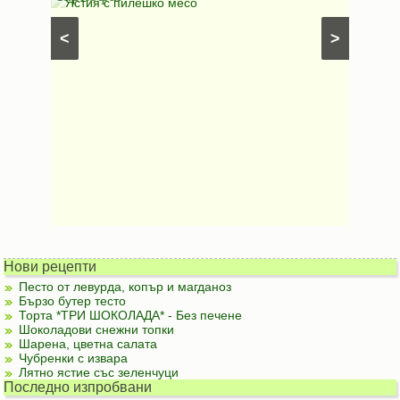
Постни
Ястия с пилешко месо
Карто
рфета и
⋅
Постни
<
>
ски
картофи
Безмесни
Нови рецепти
Песто от левурда, копър и магданоз
Бързо бутер тесто
Торта *ТРИ ШОКОЛАДА* - Без печене
Шоколадови снежни топки
Шарена, цветна салата
Чубренки с извара
Лятно ястие със зеленчуци
Последно изпробвани