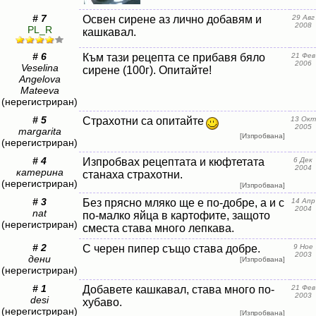
# 7
Освен сирене аз лично добавям и
29 Авг
2008
PL_R
кашкавал.
# 6
Към тази рецепта се прибавя бяло
21 Фев
2006
Veselina
сирене (100г). Опитайте!
Angelova
Mateeva
(нерегистриран)
# 5
Страхотни са опитайте
13 Окт
2005
margarita
[Изпробвана]
(нерегистриран)
# 4
Изпробвах рецептата и кюфтетата
6 Дек
2004
катерина
станаха страхотни.
(нерегистриран)
[Изпробвана]
# 3
Без прясно мляко ще е по-добре, а и с
14 Апр
2004
nat
по-малко яйца в картофите, защото
(нерегистриран)
сместа става много лепкава.
# 2
С черен пипер също става добре.
9 Ное
2003
дени
[Изпробвана]
(нерегистриран)
# 1
Добавете кашкавал, става много по-
21 Фев
2003
desi
хубаво.
(нерегистриран)
[Изпробвана]