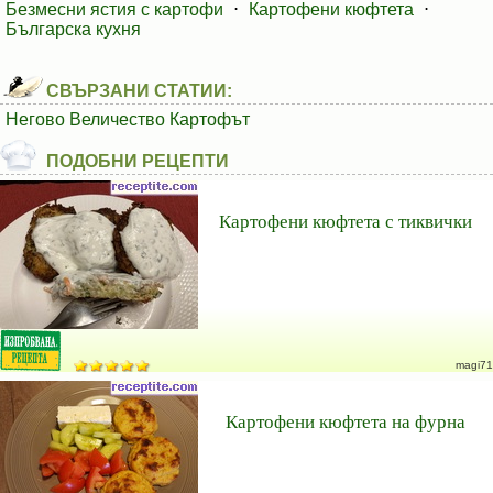
Безмесни ястия с картофи
⋅
Картофени кюфтета
⋅
Българска кухня
СВЪРЗАНИ СТАТИИ:
Негово Величество Картофът
ПОДОБНИ РЕЦЕПТИ
Картофени кюфтета с тиквички
magi71
Картофени кюфтета на фурна