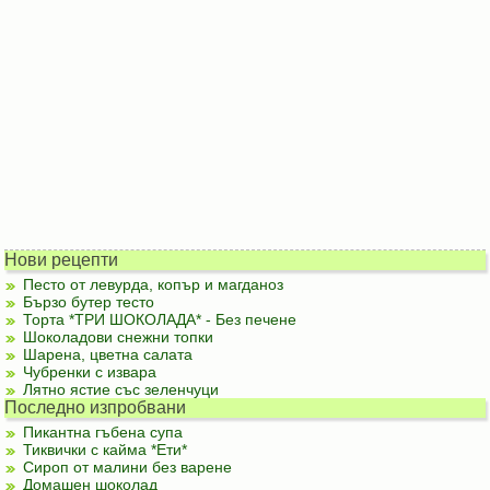
Нови рецепти
Песто от левурда, копър и магданоз
Бързо бутер тесто
Торта *ТРИ ШОКОЛАДА* - Без печене
Шоколадови снежни топки
Шарена, цветна салата
Чубренки с извара
Лятно ястие със зеленчуци
Последно изпробвани
Пикантна гъбена супа
Тиквички с кайма *Ети*
Сироп от малини без варене
Домашен шоколад