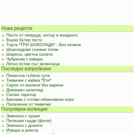
Нови рецепти
Песто от левурда, копър и магданоз
Бързо бутер тесто
Торта *ТРИ ШОКОЛАДА* - Без печене
Шоколадови снежни топки
Шарена, цветна салата
Чубренки с извара
Лятно ястие със зеленчуци
Последно изпробвани
Пикантна гъбена супа
Тиквички с кайма *Ети*
Сироп от малини без варене
Домашен шоколад
Смлян таратор
Баклава с готови обикновени кори
Палачинки от тиквички
Популярни колекции
Зимнина с чушки
Пилешки гърди (филе)
Зимнина с домати
Извара и рикота