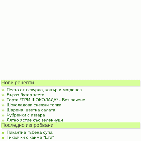
Нови рецепти
Песто от левурда, копър и магданоз
Бързо бутер тесто
Торта *ТРИ ШОКОЛАДА* - Без печене
Шоколадови снежни топки
Шарена, цветна салата
Чубренки с извара
Лятно ястие със зеленчуци
Последно изпробвани
Пикантна гъбена супа
Тиквички с кайма *Ети*