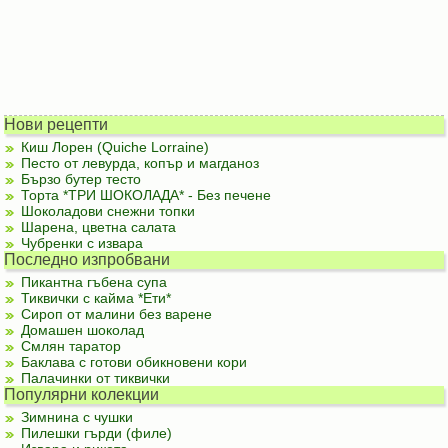
Нови рецепти
Киш Лорен (Quiche Lorraine)
Песто от левурда, копър и магданоз
Бързо бутер тесто
Торта *ТРИ ШОКОЛАДА* - Без печене
Шоколадови снежни топки
Шарена, цветна салата
Чубренки с извара
Последно изпробвани
Пикантна гъбена супа
Тиквички с кайма *Ети*
Сироп от малини без варене
Домашен шоколад
Смлян таратор
Баклава с готови обикновени кори
Палачинки от тиквички
Популярни колекции
Зимнина с чушки
Пилешки гърди (филе)