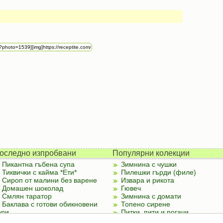
оследно изпробвани
Популярни колекции
Пикантна гъбена супа
Зимнина с чушки
Тиквички с кайма *Ети*
Пилешки гърди (филе)
Сироп от малини без варене
Извара и рикота
Домашен шоколад
Гювеч
Смлян таратор
Зимнина с домати
Баклава с готови обикновени
Топено сирене
ори
Питки, пити и погачи
Палачинки от тиквички