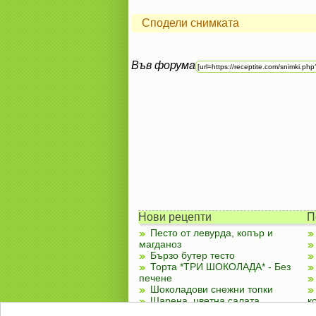
Сподели снимката
Във форума
Нови рецепти
П
Песто от левурда, копър и
магданоз
Бързо бутер тесто
Торта *ТРИ ШОКОЛАДА* - Без
печене
Шоколадови снежни топки
Шарена, цветна салата
к
Чубренки с извара