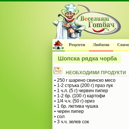
Рецепти
Любими
Сним
Шопска рядка чорба
НЕОБХОДИМИ ПРОДУКТИ
• 250 г шарено свинско месо
• 1-2 стръка (200 г) праз лук
• 1 ч.л. (5 г) червен пипер
• 1-2 бр. (100 г) картофи
• 1/4 ч.ч. (50 г) ориз
• 1 бр. лютива чушка
• черен пипер
• сол
• 3 ч.ч. зелев сок