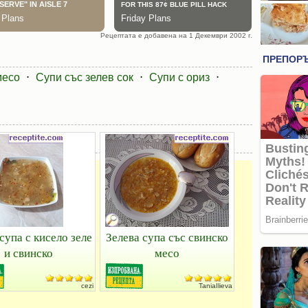
Рецептата е добавена на 1 Декември 2002 г.
месо
⋅
Супи със зелев сок
⋅
Супи с ориз
⋅
супа с кисело зеле
Зелева супа със свинско
и свинско
месо
cezi
TaniaIlieva