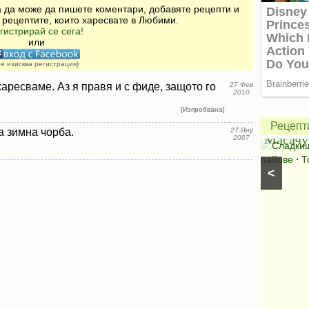
за да може да пишете коментари, добавяте рецепти и
 рецептите, които харесвате в Любими.
гистрирай се сега!
или
Америк
не изисква регистрация)
ябълко
аресваме. Аз я правя и с фиде, защото го
27 Фев
2010
пай
[Изпробвана]
Салата
от
Рецепт
а зимна чорба.
27 Яну
Букет
Масачу
2007
Салати с краставици
⋅
Салати без месо
⋅
Сладки
Салати със спанак
⋅
Салати с марули (зелени
пайове
⋅
Т
<
салати)