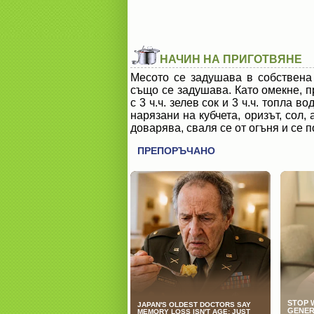
НАЧИН НА ПРИГОТВЯНЕ
Месото се задушава в собствена
също се задушава. Като омекне, п
с 3 ч.ч. зелев сок и 3 ч.ч. топла 
нарязани на кубчета, оризът, сол,
доварява, сваля се от огъня и се 