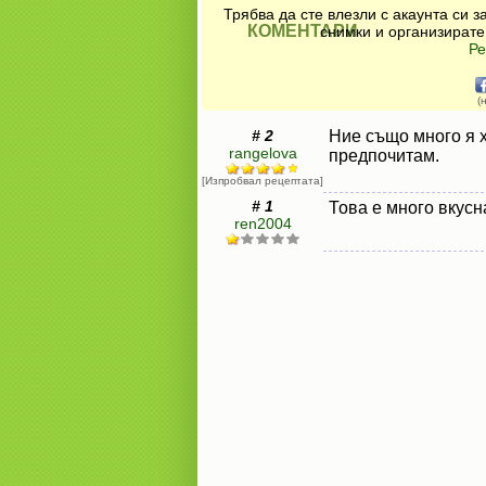
Трябва да сте влезли с акаунта си 
КОМЕНТАРИ
снимки и организирате
Ре
(
# 2
Ние също много я х
rangelova
предпочитам.
[Изпробвал рецептата]
# 1
Това е много вкусн
ren2004