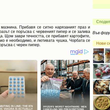
Сподел
 мазнина. Прибавя се ситно нарязаният праз и
разът се поръсва с червеният пипер и се залива
Във фор
вода. Щом заври течността, се прибавят картофите,
 ако е необходимо, и лютивата чушка. Чорбата се
Нови с
поръсва с черен пипер.