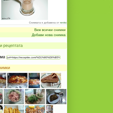
Снимката е добавена от
renito
Виж всички снимки
Добави нова снимка
и рецептата
ума
нимки