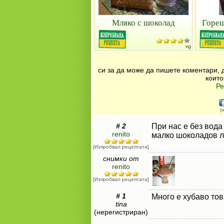
Мляко с шоколад
Горещ
vg
си за да може да пишете коментари, 
които
Ре
(
# 2
При нас е без вода
renito
малко шоколадов ли
[Изпробвал рецептата]
снимки от
renito
[Изпробвал рецептата]
# 1
Много е хубаво тов
tina
(нерегистриран)