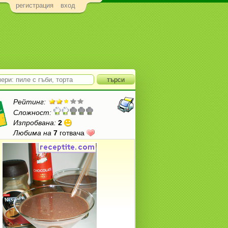
регистрация
вход
Рейтинг:
Сложност:
Изпробвана:
2
Любима на
7
готвача