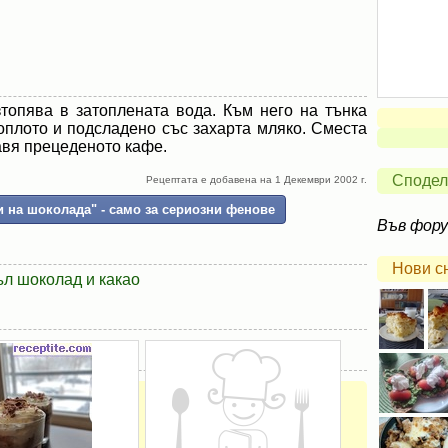
топява в затоплената вода. Към него на тънка
оплото и подсладено със захарта мляко. Сместа
авя прецеденото кафе.
Сподел
Рецептата е добавена на 1 Декември 2002 г.
 на шоколада" - само за сериозни фенове
Във фор
Нови с
л шоколад и какао