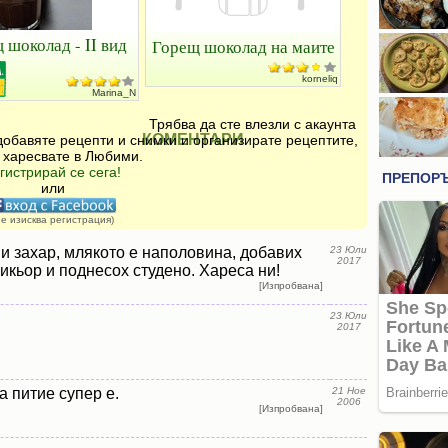
 шоколад - II вид
Горещ шоколад на маите
korneliq
Marina_N
Трябва да сте влезли с акаунта
КОМЕНТАРИ
добавяте рецепти и снимки и организирате рецептите,
 харесвате в Любими.
гистрирай се сега!
или
не изисква регистрация)
 и захар, млякото е наполовина, добавих
23 Юли
2017
кьор и поднесох студено. Хареса ни!
[Изпробвана]
23 Юли
2017
а питие супер е.
21 Ное
2006
[Изпробвана]